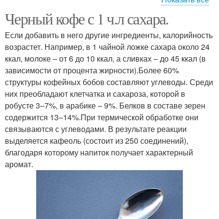
Черный кофе с 1 ч.л сахара.
Сахара в столовой
Сахара в ложке
ложке
Если добавить в него другие ингредиенты, калорийность
возрастет. Например, в 1 чайной ложке сахара около 24
ккал, молоке – от 6 до 10 ккал, а сливках – до 45 ккал (в
Песок в столовой
зависимости от процента жирности).Более 60%
Сахара в чайной ложке
ложке
структуры кофейных бобов составляют углеводы. Среди
них преобладают клетчатка и сахароза, которой в
робусте 3–7%, в арабике – 9%. Белков в составе зерен
содержится 13–14%.При термической обработке они
Грамм в столовой
Продукты в столовой
связываются с углеводами. В результате реакции
ложке
ложке
выделяется кафеоль (состоит из 250 соединений),
благодаря которому напиток получает характерный
аромат.
Муки в столовой ложке
Разные продукты