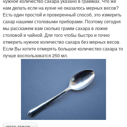
нужное количество сахара указано в граммах. Что же
Полные ложки
Ложки в миллилитрах
нам делать если на кухне не оказалось мерных весов?
Есть один простой и проверенный способ, это измерить
сахар нашими столовыми приборами. Поэтому сегодня
мы расскажем вам сколько грамм сахара в ложке
Воды в неполной ложке
Ложка в миллилитрах
столовой и чайной. Для того чтобы быстро и точно
отмерить нужное количество сахара без мерных весов.
Если Вы хотите отмерять большое количество сахара то
лучше воспользоватся 250 мл.
Калории в чайной
Сыпучие продукты
ложке
читать дальше →