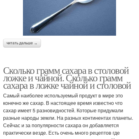
Соли в столовой ложке
Ложка с горкой
Ложка в граммах
Грамм в ложке
читать дальше →
Сколько грамм сахара в столовой
ложке и чайной. Сколько грамм
Чайная ложка
Чайные ложки
сахара в ложке чайной и столовой
Самый наиболее используемый продукт в мире это
конечно же сахар. В настоящее время известно что
Углеводы в чайной
Воды в ложке
сахар имеет 5 разновидностей. Которые придумали
ложке
разные народы земли. На разных континентах планеты.
Сейчас и за популярности сахара он добавляется
практически везде. Есть очень много рецептов где