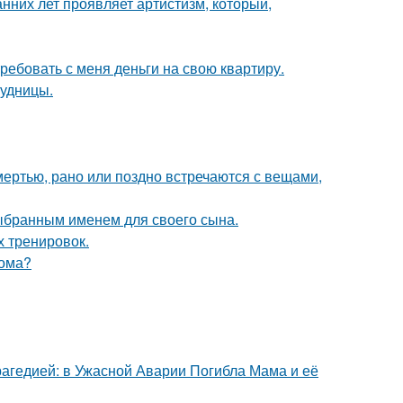
анних лет проявляет артистизм, который,
ребовать с меня деньги на свою квартиру.
рудницы.
мертью, рано или поздно встречаются с вещами,
выбранным именем для своего сына.
х тренировок.
дома?
гедией: в Ужасной Аварии Погибла Мама и её