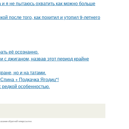
а и я не пытаюсь охватить как можно больше
й после того, как похитил и утопил 9-летнего
ать её осознанно.
 с джиганом, назвав этот период крайне
кране, но и на татами.
пина + Подкачка Ягодиц"!
 редкой особенностью.
казании обратной гиперссылки.