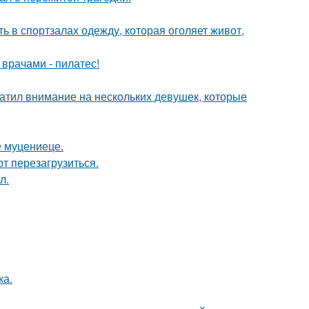
ь в спортзалах одежду, которая оголяет живот,
врачами - пилатес!
атил внимание на нескольких девушек, которые
е муцениеце.
т перезагрузиться.
л.
ка.