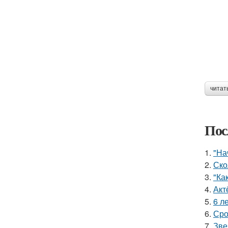
читат
Пос
1.
"На
2.
Ско
3.
"Ка
4.
Акт
5.
6 л
6.
Сро
7.
Зве