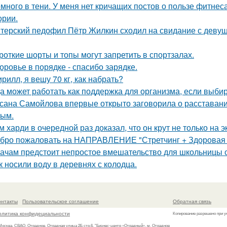
много в тени. У меня нет кричащих постов о пользе фитнес
ории.
терский педофил Пётр Жилкин сходил на свидание с девушко
роткие шорты и топы могут запретить в спортзалах.
оровье в порядке - спасибо зарядке.
ирилл, я вешу 70 кг, как набрать?
а может работать как поддержка для организма, если выбир
сана Самойлова впервые открыто заговорила о расставании
ым.
м харди в очередной раз доказал, что он крут не только на э
бро пожаловать на НАПРАВЛЕНИЕ "Стретчинг + Здоровая С
ачам предстоит непростое вмешательство для школьницы с
к носили воду в деревнях с колодца.
онтакты
Пользовательское соглашение
Обратная связь
олитика конфидециальности
Копирование разрешено при у
 Москва, СВАО, Отрадное, Отрадная улица 2Б стр.6, "Бизнес-центр «Отрадный», м. Отрадное