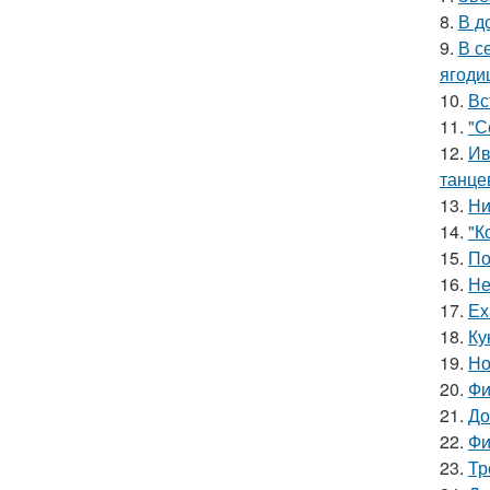
8.
В д
9.
В с
ягоди
10.
Вс
11.
"С
12.
Ив
танце
13.
Ни
14.
"К
15.
По
16.
Не
17.
Ех
18.
Ку
19.
Но
20.
Фи
21.
До
22.
Фи
23.
Тр