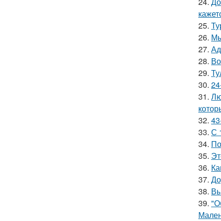
24.
До
кажетс
25.
Ту
26.
Мы
27.
Ад
28.
Во
29.
Ту
30.
24
31.
Лю
котор
32.
43
33.
С 
34.
По
35.
Эт
36.
Ка
37.
До
38.
Вы
39.
"О
Мален