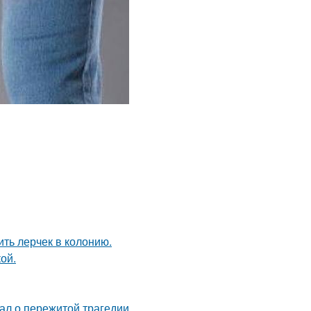
ить лерчек в колонию.
ой.
ал о пережитой трагедии.