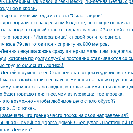
чь Екатерины Климовой и гелы месхи, 10-летняя Белла, с р
я, у неё в крови.
рнир по силовым видам спорта "Сила Тавров".
 договорились о раздельном бюджете, но вскоре он начал т
 на заводе: токарный станок содрал скальп с 23-летней сот
т это поворот - "Императрица" к новой роли готовится.
лячка в 79 лет готовится к спринту на 800 метров.
-Летняя девушка жизнь сразу пятерым малышам подарила.
ди, которые по долгу службы постоянно сталкиваются со с
ые трудно объяснить логикой.
-Летний шоумен Гоген Солнцев стал отцом и удивил всех 
1 марта в клубах фитнес хаус изменены названия групповы
чему так много стало людей, которые занимаются онлайн 
о будет гораздо приятнее, чем изнуряющая тренировка.
к это возможно - чтобы любимое дело стало обузой?
рога. Это жизнь.
 замечали, что тренер часто похож на свои направления?
бычная Семейная Дорога Домой Обернулась Настоящей Тра
ькая Девочка".