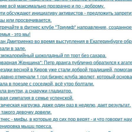
оме всё максимально прозрачно и по - доброму.
ети обсуждают инициативу активистов - предложить запретит
цы или просвечивается.
тречайте в фитнес клубе "Триумф" направление, созданное 
емья - это мы!
ан Дмитриенко во время выступления в Екатеринбурге обр
вали в зале.
зкокалорийный шоколадный пп торт без сахара.
оварная Женщина": Петр дранга публично обратился к агат
ездки весной в Киров уже стали доброй традицией, помогаю
давно отмечали 1 год бизнес-клуба эволют, который основа
ала в поезде с соседкой, всё утро болтали.
кла внутри, а снаружи гладиатор.
вая симпатия в семье успенской.
зическая нагрузка, даже один раз в неделю, дает результат.
 такого девочку довели.
тнес - мифы, в которые до сих пор верят - и что говорит нау
енировка мышц пресса.