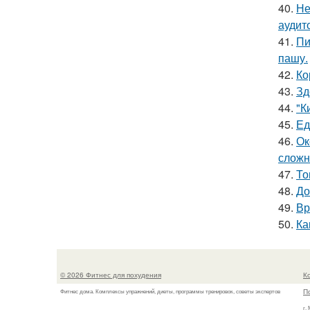
40.
Не
аудит
41.
Пи
пашу.
42.
Ко
43.
Зд
44.
"К
45.
Ед
46.
Ок
сложн
47.
То
48.
До
49.
Вр
50.
Ка
© 2026 Фитнес для похудения
К
П
Фитнес дома. Комплексы упражнений, диеты, программы тренировок, советы экспертов
г.