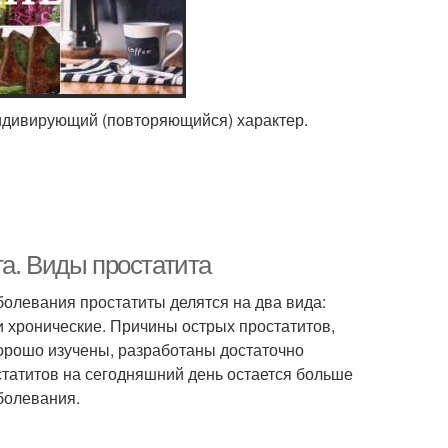
цидивирующий (повторяющийся) характер.
а. Виды простатита
болевания простатиты делятся на два вида:
 и хронические. Причины острых простатитов,
орошо изучены, разработаны достаточно
татитов на сегодняшний день остается больше
аболевания.