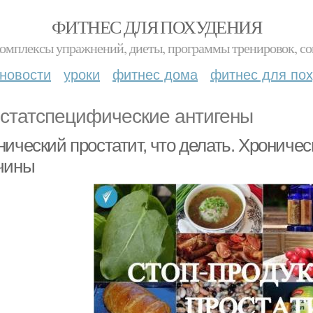
ФИТНЕС ДЛЯ ПОХУДЕНИЯ
комплексы упражнений, диеты, программы тренировок, со
новости
уроки
фитнес дома
фитнес для по
статспецифические антигены
ический простатит, что делать. Хроничес
чины