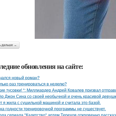
ь дальше →
ледние обновления на сайте:
чался новый роман?
лько раз тренироваться в неделю?
кие тусовки! ": Миллиардер Андрей Ковалев призвал отправ
ёр Джон Сина со своей необычной и очень красивой девушк
ет я жила с сушильной машиной и считала это базой.
ка годности тренировочной программы не существует.
зда сериала "Кадетство" артем Терехов откровенно рассказ