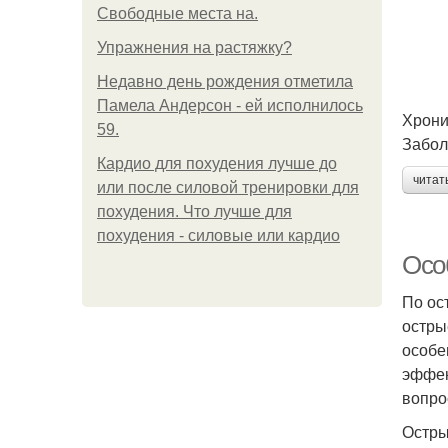
Свободные места на.
Упражнения на растяжку?
Недавно день рождения отметила
Памела Андерсон - ей исполнилось
Хрони
59.
Забол
Кардио для похудения лучше до
читат
или после силовой тренировки для
похудения. Что лучше для
похудения - силовые или кардио
Осо
По ос
остры
особе
эффек
вопро
Остры