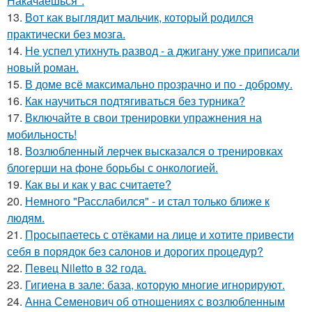
Накачаешься".
13.
Вот как выглядит мальчик, который родился
практически без мозга.
14.
Не успел утихнуть развод - а джигану уже приписали
новый роман.
15.
В доме всё максимально прозрачно и по - доброму.
16.
Как научиться подтягиваться без турника?
17.
Включайте в свои тренировки упражнения на
мобильность!
18.
Возлюбленный лерчек высказался о тренировках
блогерши на фоне борьбы с онкологией.
19.
Как вы и как у вас считаете?
20.
Немного "Расслабился" - и стал только ближе к
людям.
21.
Просыпаетесь с отёками на лице и хотите привести
себя в порядок без салонов и дорогих процедур?
22.
Певец Niletto в 32 года.
23.
Гигиена в зале: база, которую многие игнорируют.
24.
Анна Семенович об отношениях с возлюбленным