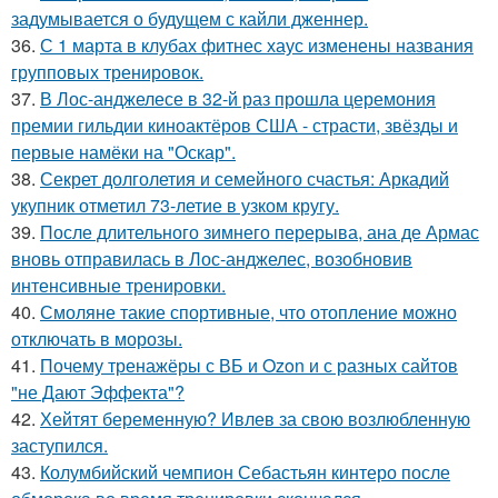
задумывается о будущем с кайли дженнер.
36.
С 1 марта в клубах фитнес хаус изменены названия
групповых тренировок.
37.
В Лос-анджелесе в 32-й раз прошла церемония
премии гильдии киноактёров США - страсти, звёзды и
первые намёки на "Оскар".
38.
Секрет долголетия и семейного счастья: Аркадий
укупник отметил 73-летие в узком кругу.
39.
После длительного зимнего перерыва, ана де Армас
вновь отправилась в Лос-анджелес, возобновив
интенсивные тренировки.
40.
Смоляне такие спортивные, что отопление можно
отключать в морозы.
41.
Почему тренажёры с ВБ и Ozon и с разных сайтов
"не Дают Эффекта"?
42.
Хейтят беременную? Ивлев за свою возлюбленную
заступился.
43.
Колумбийский чемпион Себастьян кинтеро после