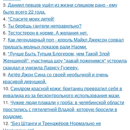
3.
Даниил певцов ушёл из жизни слишком рано - ему
было всего 22 года.
4.
"Спасите моих детей!
5.
Ты берёшь гантели неправильно?
6.
Тестостерон в норме. А желания нет.
7.
Как легендарный поп - король Майкл Джексон сорвал
тридцать модных показов ради Наоми.
8.
"Лучше Быть Тупым Блогером, чем Такой Злой
Женщиной": участница шоу "давай поженимся" устроила
скандал и унизила Ларису Гузееву.
9.
Актёр Джон Сина со своей необычной и очень
красивой девушкой.
10.
Синдром красной кожи: британец превратил себя в
инвалида из-за бесконтрольного использования мази.
11.
Чужие люди плакали у гроба: в челябинской области
простились с пятилетней Владой, которую бросили в
роддоме.
12.
"Без Штанги и Тренажёров Нормально не