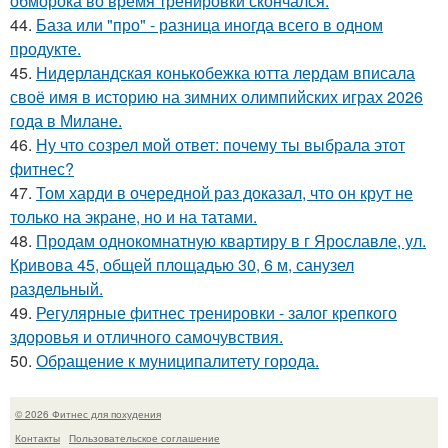
обморока во время тренировки скончался.
44.
База или "про" - разница иногда всего в одном
продукте.
45.
Нидерландская конькобежка ютта лердам вписала
своё имя в историю на зимних олимпийских играх 2026
года в Милане.
46.
Ну что созрел мой ответ: почему ты выбрала этот
фитнес?
47.
Том харди в очередной раз доказал, что он крут не
только на экране, но и на татами.
48.
Продам однокомнатную квартиру в г Ярославле, ул.
Кривова 45, общей площадью 30, 6 м, санузел
раздельный.
49.
Регулярные фитнес тренировки - залог крепкого
здоровья и отличного самочувствия.
50.
Обращение к муниципалитету города.
© 2026 Фитнес для похудения
Контакты
Пользовательское соглашение