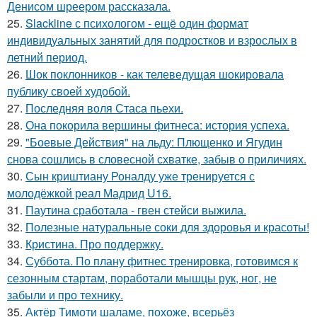
Денисом шреером рассказала.
25.
Slackline с психологом - ещё один формат
индивидуальных занятий для подростков и взрослых в
летний период.
26.
Шок поклонников - как телеведущая шокировала
публику своей худобой.
27.
Последняя воля Стаса пьехи.
28.
Она покорила вершины фитнеса: история успеха.
29.
"Боевые Действия" на льду: Плющенко и Ягудин
снова сошлись в словесной схватке, забыв о приличиях.
30.
Сын криштиану Роналду уже тренируется с
молодёжкой реал Мадрид U16.
31.
Паутина сработала - гвен стейси выжила.
32.
Полезные натуральные соки для здоровья и красоты!
33.
Кристина. Про поддержку.
34.
Суббота. По плану фитнес тренировка, готовимся к
сезонным стартам, поработали мышцы рук, ног, не
забыли и про технику.
35.
Актёр Тимоти шаламе, похоже, всерьёз