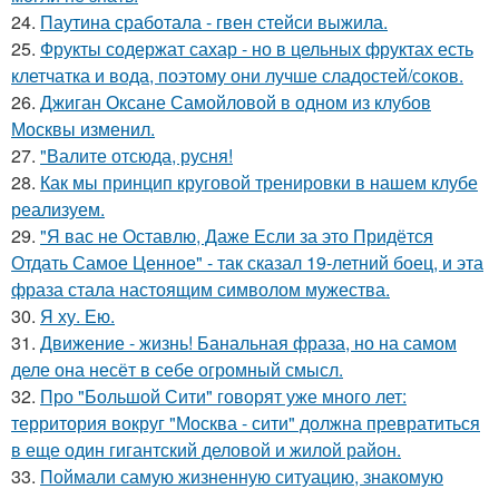
24.
Паутина сработала - гвен стейси выжила.
25.
Фрукты содержат сахар - но в цельных фруктах есть
клетчатка и вода, поэтому они лучше сладостей/соков.
26.
Джиган Оксане Самойловой в одном из клубов
Москвы изменил.
27.
"Валите отсюда, русня!
28.
Как мы принцип круговой тренировки в нашем клубе
реализуем.
29.
"Я вас не Оставлю, Даже Если за это Придётся
Отдать Самое Ценное" - так сказал 19-летний боец, и эта
фраза стала настоящим символом мужества.
30.
Я ху. Ею.
31.
Движение - жизнь! Банальная фраза, но на самом
деле она несёт в себе огромный смысл.
32.
Про "Большой Сити" говорят уже много лет:
территория вокруг "Москва - сити" должна превратиться
в еще один гигантский деловой и жилой район.
33.
Поймали самую жизненную ситуацию, знакомую