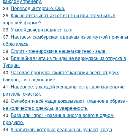
каждому тренеру.
34.
Перевод интервью. Que.
35.
Как не отказываться от всего и при этом быть в
хорошей форме?
36.
У моей дочери родился сын.
37.
Настасья самбурская к врачам из-за жуткой причины
обратилась.
38.
Сплит - тренировки в нашем фитнес - зале.
39.
Врачебная чета из тынды не вернулась из отпуска в
Турции.
40.
Часовая прогулка сжигает калории всего от двух
блинов, - исследование.
41.
Наверное, у каждой женщины есть свои маленькие
ритуалы счастья.
42.
Селебрити всё чаще доказывают: главное в образе -
не количество одежды, а уверенность.
43.
База или "про" - разница иногда всего в одном
продукте.
44.
5 напитков, которые реально выручают, когда