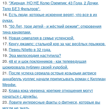
13.
"Жирная, НО НЕ Колю Оземпик: 43 Года, 2 Дочки,
Тело БЕЗ Фильтров".
14.
Есть люди, которые искренне верят, что все в их
руках.
15.
"50 Лет, трое детей - и жёсткий режим": откровения
тина канделаки.
16.
Новая симпатия в семье успенской.
17.
Кенгу джампс: стальной кор за час весёлых прыжков.
18.
Певец Niletto в 32 года.
19.
Эра милосердия наступила?
20.
48 кг и шок поклонников - как телеведущая
шокировала публику своей худобой.
21.
После успеха сериала острые козырьки актрисе
аннабелль уоллис начали приписывать роман с Киллиан
Мерфи.
22.
Клава кока уверена: крепкие отношения могут
начаться с дружбы.
23.
Ловите интересные факты о фитнесе, которые вы
могли не знать.