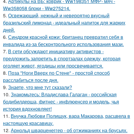
4.
Артикулы на ВБ: коврик - Ww198351 МФР- мяч -
Ww358058 блоки - Ww275214.
5.
Освежающий, нежный и невероятно вкусный
бразильский лимонад - идеальный напиток для жарких
дней.
6.
Синдром красной кожи: британец превратил себя в
инвалида из-за бесконтрольного использования мази.
7.
В сети обсуждают инициативу активистов -
предложить запретить в спортзалах одежду, которая
оголяет живот, ягодицы или просвечивается.
8.
Поза "Ноги Вверх по Стене" - простой способ
расслабиться после дня.
9.
Знаете, что мне тут сказали?
10.
Знакомьтесь: Владислава Галаган - российская
бодибилдерша, фитнес - инфлюенсер и модель, чья
история вдохновляет!
11.
Внучка Любови Полищук, вара Макарова, расцвела в
настоящую красавицу.
12.
Арнольд шварценеггер - об отжиманиях на брусьях.