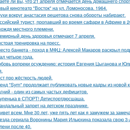
аете ли вы, что 21 апреля отмечается день домашнего спор
вый кинотеатр "Восток" на ул. Ломоносова. 1964.
ухи вокруг анастасия решетова снова обороты набирают.
ссийский турист, пропавший во время сафари в Африке в 20
вождя местного племени.
емирный день здоровья отмечают 7 апреля.
страя тренировка на пресс.
есто банкета - поход в МФЦ: Алексей Макаров раскрыл под
ал четыре года.
бовь вопреки осуждению: история Евгения Цыганова и Юлии
я.
ст про жёсткость людей.
енд "Syrn" продолжает публиковать новые кадры из новой к
гний - один из самых частых дефицитов.
упенька в СПОРТ! Детиспортдюсшаша.
андальный запрет на детском празднике.
ивет всем. Мне 30 лет, уже пять лет как я замужем за заме
езда сериала Воронины Мария Ильюхина показала свою 3-
лени после 40.