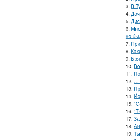
3.
В Т
4.
Доч
5.
Дис
6.
Мно
но бы
7.
При
8.
Как
9.
Бря
10.
Во
11.
По
12.
… 
13.
Пр
14.
Йо
15.
"С
16.
"Т
17.
За
18.
Ан
19.
Ты