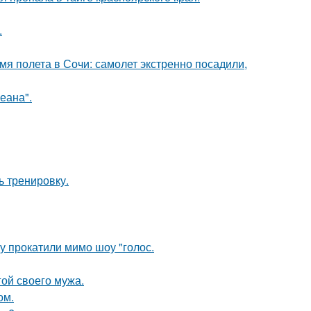
.
мя полета в Сочи: самолет экстренно посадили,
еана".
ь тренировку.
у прокатили мимо шоу "голос.
ой своего мужа.
ом.