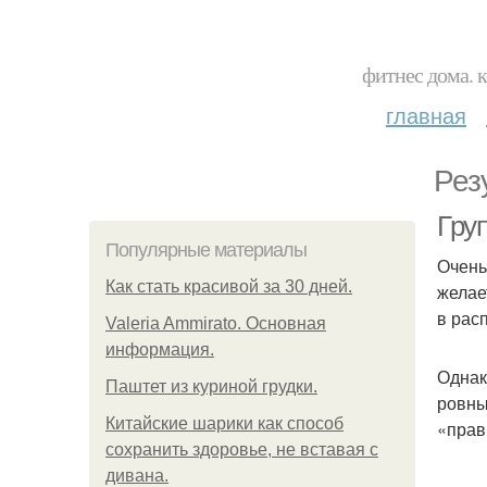
фитнес дома. 
главная
Рез
Гру
Популярные материалы
Очень
Как стать красивой за 30 дней.
желае
в рас
Valeria Ammirato. Основная
информация.
Однак
Паштет из куриной грудки.
ровны
Китайские шарики как способ
«прав
сохранить здоровье, не вставая с
дивана.