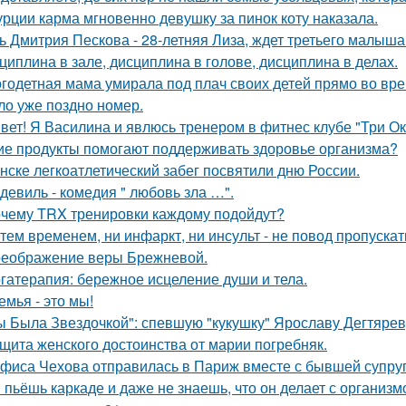
урции карма мгновенно девушку за пинок коту наказала.
ь Дмитрия Пескова - 28-летняя Лиза, ждет третьего малыша
циплина в зале, дисциплина в голове, дисциплина в делах.
годетная мама умирала под плач своих детей прямо во вре
ло уже поздно номер.
вет! Я Василина и явлюсь тренером в фитнес клубе "Три Ок
ие продукты помогают поддерживать здоровье организма?
нске легкоатлетический забег посвятили дню России.
девиль - комедия " любовь зла …".
чему TRX тренировки каждому подойдут?
тем временем, ни инфаркт, ни инсульт - не повод пропускат
еображение веры Брежневой.
гатерапия: бережное исцеление души и тела.
емья - это мы!
ы Была Звездочкой": спевшую "кукушку" Ярославу Дегтярев
щита женского достоинства от марии погребняк.
фиса Чехова отправилась в Париж вместе с бывшей супруг
 пьёшь каркаде и даже не знаешь, что он делает с организм