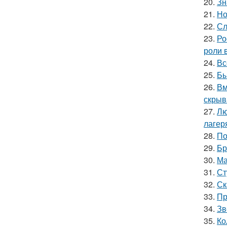
20.
Зн
21.
Но
22.
Сл
23.
Ро
роли 
24.
Вс
25.
Бы
26.
Вм
скрыв
27.
Лю
лагер
28.
По
29.
Бр
30.
Ма
31.
Ст
32.
Ск
33.
Пр
34.
Зв
35.
Ко