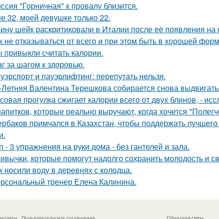
ссия "Горничная" к провалу близится.
е 32, моей девушке только 22.
ину шейк раскритиковали в Италии после её появления на 
к не отказываться от всего и при этом быть в хорошей фор
 привыкли считать калории.
г за шагом к здоровью.
уэрспорт и пауэрлифтинг: перепутать нельзя.
-Летняя Валентина Терешкова собирается снова выдвигатьс
совая прогулка сжигает калории всего от двух блинов, - ис
напитков, которые реально выручают, когда хочется "Полегч
рбаков примчался в Казахстан, чтобы поддержать лучшего 
и.
п - 3 упражнения на руки дома - без гантелей и зала.
ивычки, которые помогут надолго сохранить молодость и с
к носили воду в деревнях с колодца.
рсональный тренер Елена Калинина.
онтакты
Пользовательское соглашение
Обратная связь