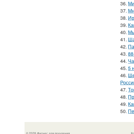
36.
Ми
37.
Мн
38.
Ир
39.
Ка
40.
Мы
41.
Ша
42.
Па
43.
88
44.
Ча
45.
5 
46.
Ще
Росси
47.
То
48.
Пр
49.
Ка
50.
Пе
© 2026 Фитнес для похудения
К