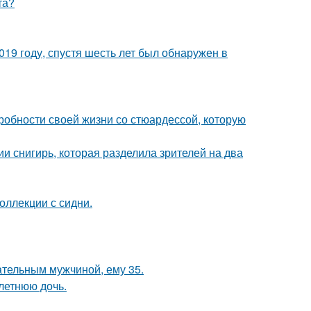
та?
19 году, спустя шесть лет был обнаружен в
робности своей жизни со стюардессой, которую
 снигирь, которая разделила зрителей на два
оллекции с сидни.
чательным мужчиной, ему 35.
летнюю дочь.