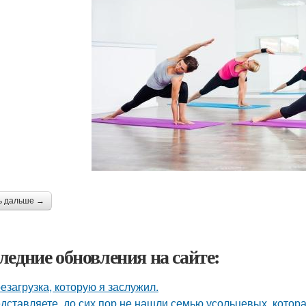
ь дальше →
ледние обновления на сайте:
езагрузка, которую я заслужил.
дставляете, до сих пор не нашли семью усольцевых, котора