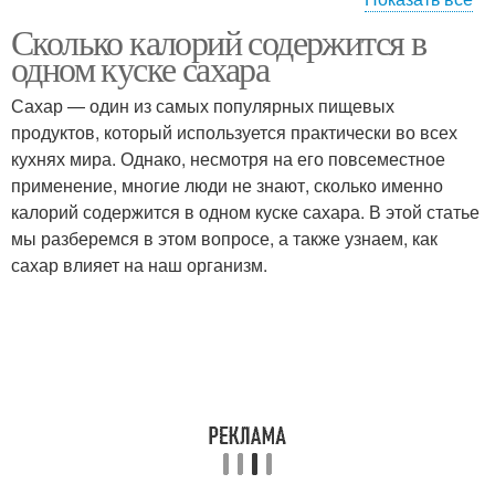
Сколько калорий содержится в
Сахара для здорового
Сахара в рационе
одном куске сахара
питания
Сахар — один из самых популярных пищевых
продуктов, который используется практически во всех
кухнях мира. Однако, несмотря на его повсеместное
Сахара в продуктах
Сахара без ущерба
применение, многие люди не знают, сколько именно
калорий содержится в одном куске сахара. В этой статье
мы разберемся в этом вопросе, а также узнаем, как
сахар влияет на наш организм.
Сахара для организма