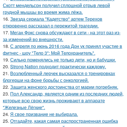
Скотт мендельсон получил сплошной отрыв левой
грудной мышцы во время жима лёжа.
16.
Звезда сериала "Кадетство" артем Терехов
откровенно рассказал о пережитой трагедии.
17.
Меган Фокс снова обсуждают в сети - на этот раз из-
за изменений во внешности.
18.
С апреля по июнь 2016 года Дон ук принял участие в
фитнес - шоу "Тело 3": Мой Телохранитель".
19.
Сильно поменялись не только дети, но и бабушки.
20.
Strong Nation подходит практически каждому.
21.
Возлюбленный лерчек высказался о тренировках
блогерши на фоне борьбы с онкологией.
22.
Защита женского достоинства от марии погребняк.
23.
Пол Александр, является одним из последних людей,
которые всю свою жизнь проживают в аппарате
"Железные Лёгкие".
24.
Я свое призвание не выбирала.
25.
Отгадайте, какая самая распространенная ошибка