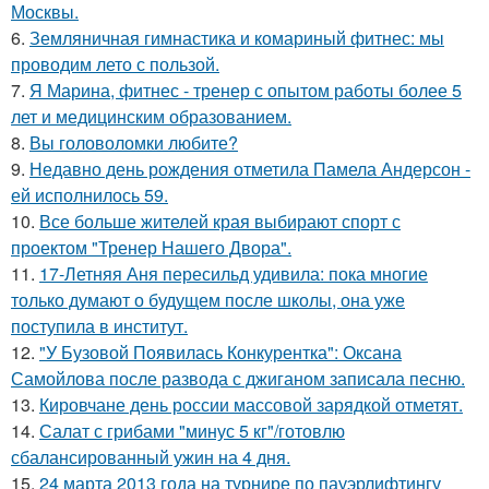
Москвы.
6.
Земляничная гимнастика и комариный фитнес: мы
проводим лето с пользой.
7.
Я Марина, фитнес - тренер с опытом работы более 5
лет и медицинским образованием.
8.
Вы головоломки любите?
9.
Недавно день рождения отметила Памела Андерсон -
ей исполнилось 59.
10.
Все больше жителей края выбирают спорт с
проектом "Тренер Нашего Двора".
11.
17-Летняя Аня пересильд удивила: пока многие
только думают о будущем после школы, она уже
поступила в институт.
12.
"У Бузовой Появилась Конкурентка": Оксана
Самойлова после развода с джиганом записала песню.
13.
Кировчане день россии массовой зарядкой отметят.
14.
Салат с грибами "минус 5 кг"/готовлю
сбалансированный ужин на 4 дня.
15.
24 марта 2013 года на турнире по пауэрлифтингу