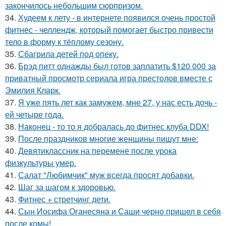
закончилось небольшим сюрпризом.
34.
Худеем к лету - в интернете появился очень простой
фитнес - челлендж, который помогает быстро привести
тело в форму к тёплому сезону.
35.
Сбагрила детей под опеку.
36.
Брэд питт однажды был готов заплатить $120 000 за
приватный просмотр сериала игра престолов вместе с
Эмилия Кларк.
37.
Я уже пять лет как замужем, мне 27, у нас есть дочь -
ей четыре года.
38.
Наконец - то то я добралась до фитнес клуба DDX!
39.
После праздников многие женщины пишут мне:
40.
Девятиклассник на перемене после урока
физкультуры умер.
41.
Салат "Любимчик" муж всегда просят добавки.
42.
Шаг за шагом к здоровью.
43.
Фитнес + стретчинг дети.
44.
Сын Иосифа Оганесяна и Саши черно пришел в себя
после комы!