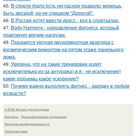
45.
В спорте будто есть негласное правило: можешь
быть звездой, но не слишком "Дорогой".
46.
В России хотят ввести дресс - код в спортзалах.
47.
Body Harmony - направление фитнеса, который
практикует мягкие нагрузки.
48.
Продается уютная двухкомнатная квартира с
косметическим ремонтом на пятом этаже панельного
дома.
49.
Уверена, что на такие тренировки ходят
исключительно из-за антуража) и я - не исключение)
какие подъемы какое ускорение?
50.
Почему важно выполнять фитнес - зарядку в любом
возрасте?
© 2026 Фитнес для похудения
Контакты
Пользовательское соглашение
Политика конфидециальности
Обратная связь