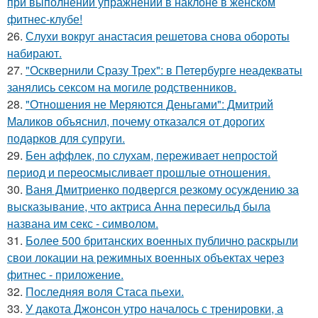
при выполнении упражнений в наклоне в женском
фитнес-клубе!
26.
Слухи вокруг анастасия решетова снова обороты
набирают.
27.
"Осквернили Сразу Трех": в Петербурге неадекваты
занялись сексом на могиле родственников.
28.
"Отношения не Меряются Деньгами": Дмитрий
Маликов объяснил, почему отказался от дорогих
подарков для супруги.
29.
Бен аффлек, по слухам, переживает непростой
период и переосмысливает прошлые отношения.
30.
Ваня Дмитриенко подвергся резкому осуждению за
высказывание, что актриса Анна пересильд была
названа им секс - символом.
31.
Более 500 британских военных публично раскрыли
свои локации на режимных военных объектах через
фитнес - приложение.
32.
Последняя воля Стаса пьехи.
33.
У дакота Джонсон утро началось с тренировки, а