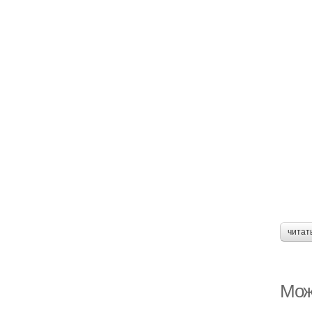
читат
Можн