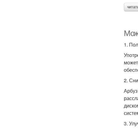
читат
Мож
1. По
Употр
может
обесп
2. Сн
Арбуз
рассл
диско
систе
3. Ул