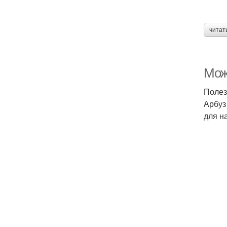
читат
Мож
Полез
Арбуз
для н