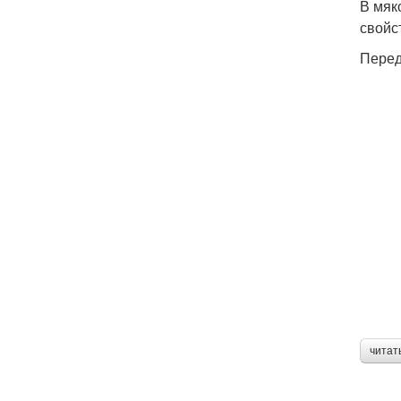
В мяк
свойс
Перед
читат