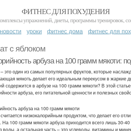
ФИТНЕС ДЛЯ ПОХУДЕНИЯ
комплексы упражнений, диеты, программы тренировок, со
новости
уроки
фитнес дома
фитнес для по
ат с яблоком
орийность арбуза на 100 грамм мякоти: п
 – это один из самых популярных фруктов, которые наслажд
ающая мякоть делает его идеальным перекусом в жаркие дн
ий содержится в арбузе на 100 грамм мякоти? В этой ста
ийности арбуза, его питательной ценности и полезных свойс
ийность арбуза на 100 грамм мякоти
 считается низкокалорийным продуктом, что делает его отли
. На 100 грамм мякоти арбуза приходится всего лишь 30-40 к
з воды, а остальная часть – это углеводы, витамины и мин