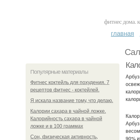
фитнес дома. 
главная
Сал
Кал
Популярные материалы
Арбуз
Фитнес коктейль для похудения. 7
освеж
рецептов фитнес - коктейлей.
калор
калор
Я искала название тому, что делаю.
Калории сахара в чайной ложке.
Калор
Калорийность сахара в чайной
Арбуз
ложке и в 100 граммах
весом
Сон, физическая активность,
90% и