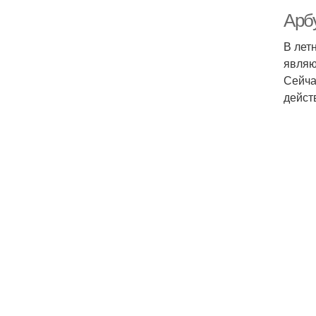
Арбу
В лет
являю
Сейча
дейст