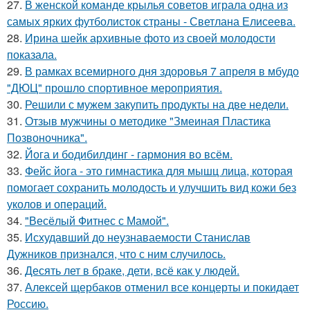
27.
В женской команде крылья советов играла одна из
самых ярких футболисток страны - Светлана Елисеева.
28.
Ирина шейк архивные фото из своей молодости
показала.
29.
В рамках всемирного дня здоровья 7 апреля в мбудо
"ДЮЦ" прошло спортивное мероприятия.
30.
Решили с мужем закупить продукты на две недели.
31.
Отзыв мужчины о методике "Змеиная Пластика
Позвоночника".
32.
Йога и бодибилдинг - гармония во всём.
33.
Фейс йога - это гимнастика для мышц лица, которая
помогает сохранить молодость и улучшить вид кожи без
уколов и операций.
34.
"Весёлый Фитнес с Мамой".
35.
Исхудавший до неузнаваемости Станислав
Дужников признался, что с ним случилось.
36.
Десять лет в браке, дети, всё как у людей.
37.
Алексей щербаков отменил все концерты и покидает
Россию.