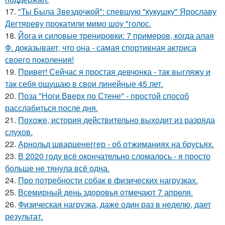
17.
"Ты Была Звездочкой": спевшую "кукушку" Ярославу
Дегтяреву прокатили мимо шоу "голос.
18.
Йога и силовые тренировки: 7 примеров, когда алая
Ф. доказывает, что она - самая спортивная актриса
своего поколения!
19.
Привет! Сейчас я простая девчонка - так выгляжу и
так себя ощущаю в свои линейные 45 лет.
20.
Поза "Ноги Вверх по Стене" - простой способ
расслабиться после дня.
21.
Похоже, история действительно выходит из разряда
слухов.
22.
Арнольд шварценеггер - об отжиманиях на брусьях.
23.
В 2020 году всё окончательно сломалось - я просто
больше не тянула всё одна.
24.
Про потребности собак в физических нагрузках.
25.
Всемирный день здоровья отмечают 7 апреля.
26.
Физическая нагрузка, даже один раз в неделю, дает
результат.