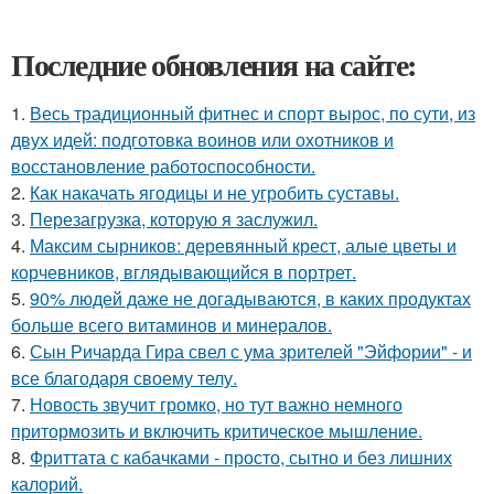
Последние обновления на сайте:
1.
Весь традиционный фитнес и спорт вырос, по сути, из
двух идей: подготовка воинов или охотников и
восстановление работоспособности.
2.
Как накачать ягодицы и не угробить суставы.
3.
Перезагрузка, которую я заслужил.
4.
Максим сырников: деревянный крест, алые цветы и
корчевников, вглядывающийся в портрет.
5.
90% людей даже не догадываются, в каких продуктах
больше всего витаминов и минералов.
6.
Сын Ричарда Гира свел с ума зрителей "Эйфории" - и
все благодаря своему телу.
7.
Новость звучит громко, но тут важно немного
притормозить и включить критическое мышление.
8.
Фриттата с кабачками - просто, сытно и без лишних
калорий.