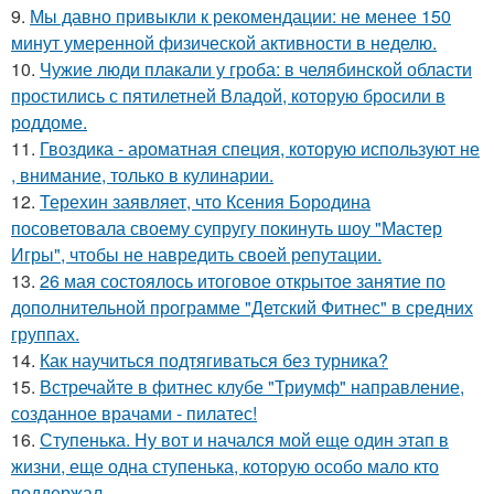
9.
Мы давно привыкли к рекомендации: не менее 150
минут умеренной физической активности в неделю.
10.
Чужие люди плакали у гроба: в челябинской области
простились с пятилетней Владой, которую бросили в
роддоме.
11.
Гвоздика - ароматная специя, которую используют не
, внимание, только в кулинарии.
12.
Терехин заявляет, что Ксения Бородина
посоветовала своему супругу покинуть шоу "Мастер
Игры", чтобы не навредить своей репутации.
13.
26 мая состоялось итоговое открытое занятие по
дополнительной программе "Детский Фитнес" в средних
группах.
14.
Как научиться подтягиваться без турника?
15.
Встречайте в фитнес клубе "Триумф" направление,
созданное врачами - пилатес!
16.
Ступенька. Ну вот и начался мой еще один этап в
жизни, еще одна ступенька, которую особо мало кто
поддержал.