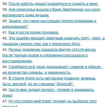
38.
После работы решил развеяться и сходить в кино.
39.
Аня пересильд вышла к Ване Дмитриенко на сцену
московского дома музыки.
40.
Знаете, что такое настоящая группа поддержки и
вдохновения?
41.
Как я после родов похудела.
42.
Эти ошибки мешают девочкам накачать попу - орех, а
пацанам сделать торс как у греческого бога.
43.
Регина тодоренко показала фигуру спустя месяц
после третьих родов и откровенно рассказала о
восстановлении.
44.
Селебрити всё чаще доказывают: главное в образе -
не количество одежды, а уверенность.
45.
В спорте будто есть негласное правило: можешь
быть звездой, но не слишком "Дорогой".
46.
Часто мне задают вопрос - почему я занимаюсь
дома!
47.
Ну что созрел мой ответ: почему ты выбрала этот
фитнес?