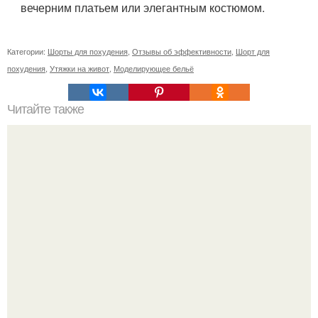
вечерним платьем или элегантным костюмом.
Категории:
Шорты для похудения
,
Отзывы об эффективности
,
Шорт для
похудения
,
Утяжки на живот
,
Моделирующее бельё
Читайте также
Упражнения для подтяжки лица. 8 действенных
упражнений для подтяжки овала лица.