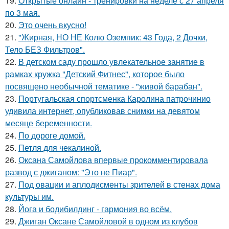
19.
Открытые онлайн - тренировки на неделе с 27 апреля
по 3 мая.
20.
Это очень вкусно!
21.
"Жирная, НО НЕ Колю Оземпик: 43 Года, 2 Дочки,
Тело БЕЗ Фильтров".
22.
В детском саду прошло увлекательное занятие в
рамках кружка "Детский Фитнес", которое было
посвящено необычной тематике - "живой барабан".
23.
Португальская спортсменка Каролина патрочинио
удивила интернет, опубликовав снимки на девятом
месяце беременности.
24.
По дороге домой.
25.
Петля для чекалиной.
26.
Оксана Самойлова впервые прокомментировала
развод с джиганом: "Это не Пиар".
27.
Под овации и аплодисменты зрителей в стенах дома
культуры им.
28.
Йога и бодибилдинг - гармония во всём.
29.
Джиган Оксане Самойловой в одном из клубов