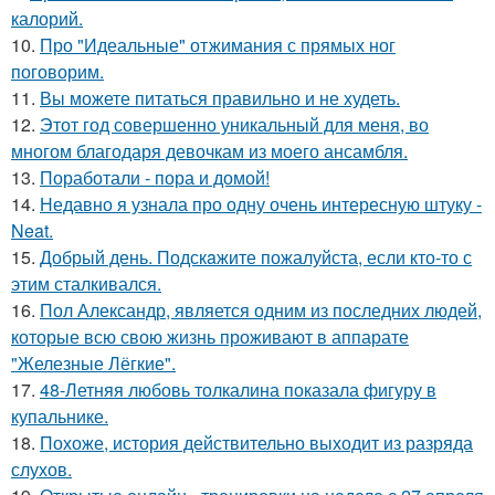
калорий.
10.
Про "Идеальные" отжимания с прямых ног
поговорим.
11.
Вы можете питаться правильно и не худеть.
12.
Этот год совершенно уникальный для меня, во
многом благодаря девочкам из моего ансамбля.
13.
Поработали - пора и домой!
14.
Недавно я узнала про одну очень интересную штуку -
Neat.
15.
Добрый день. Подскaжите пожалуйста, если кто-то с
этим сталкивался.
16.
Пол Александр, является одним из последних людей,
которые всю свою жизнь проживают в аппарате
"Железные Лёгкие".
17.
48-Летняя любовь толкалина показала фигуру в
купальнике.
18.
Похоже, история действительно выходит из разряда
слухов.