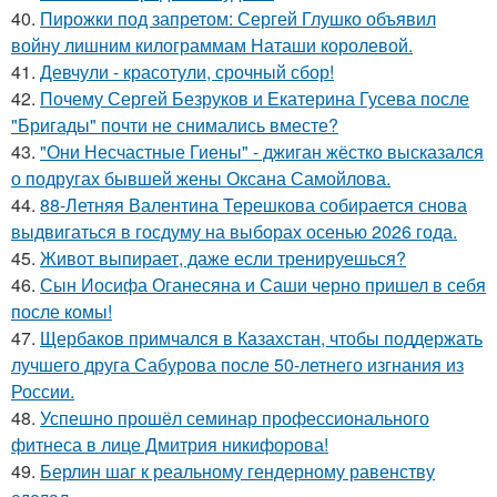
40.
Пирожки под запретом: Сергей Глушко объявил
войну лишним килограммам Наташи королевой.
41.
Девчули - красотули, срочный сбор!
42.
Почему Сергей Безруков и Екатерина Гусева после
"Бригады" почти не снимались вместе?
43.
"Они Несчастные Гиены" - джиган жёстко высказался
о подругах бывшей жены Оксана Самойлова.
44.
88-Летняя Валентина Терешкова собирается снова
выдвигаться в госдуму на выборах осенью 2026 года.
45.
Живот выпирает, даже если тренируешься?
46.
Сын Иосифа Оганесяна и Саши черно пришел в себя
после комы!
47.
Щербаков примчался в Казахстан, чтобы поддержать
лучшего друга Сабурова после 50-летнего изгнания из
России.
48.
Успешно прошёл семинар профессионального
фитнеса в лице Дмитрия никифорова!
49.
Берлин шаг к реальному гендерному равенству