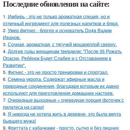
Последние обновления на сайте:
1.
Имбирь - это не только ароматная специя, но и
отличный ингредиент для полезных напитков и блюд.
2.
Умер фитнес - блогер и основатель Do4a Вадим
Иванов.
3.
Сочная, ароматная, с тягучей моцареллой сверху.
4.
Долгие годы женщинам твердили: "После 35 Рожать
Опасно, Ребёнок Будет Слабее и с Отставанием в
Развитии".
5.
Фитнес - это не просто тренировки и спортзал.
6.
Семена укропа. Содержат эфирные масла и
природные соединения, благодаря которым их давно
используют для приготовления домашних настоев.
7.
Очередные выходные = очередная порция фоточек с
пилатеса на сапах!
8.
Я никогда не хотела жить в деревне, это была мечта
бывшего мужа!
9.
Фриттата с кабачками - просто, сытно и без лишних