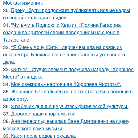
Москвы изменил.
30.
Бренд "Syrn" продолжает публиковать новые кадры
из новой коллекции с сидни.
31.
"Чуть-чуть Подпою, и Хватит": Полина Гагарина
озадачила зрителей своим поведением на сцене в
Татарстане.
32.
"Я Очень Хочу Жить": лерчек вышла на связь из
онкоцентра Блохина после приостановки уголовного
дела.
33.
Фитнес - студия элемент получила награду "Хорошее
Место" от яндекс.
34.
Моя свекровь - настоящая "Королева Чистоты".
35.
Женщине без пальцев на ногах отказали в помощи в
аэропорту.
36.
3 рабочих дня я еще учитель физической культуры.
37.
Дорогие наши спортсменки!
38.
Аня пересильд вышла к Ване Дмитриенко на сцену
московского дома музыки.
39.
Как я после родов похудела.