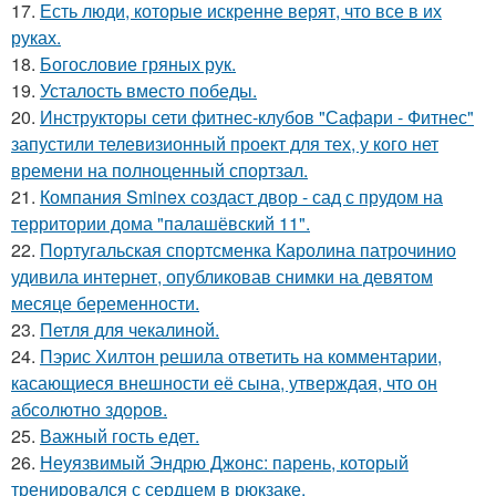
17.
Есть люди, которые искренне верят, что все в их
руках.
18.
Богословие гряных рук.
19.
Усталость вместо победы.
20.
Инструкторы сети фитнес-клубов "Сафари - Фитнес"
запустили телевизионный проект для тех, у кого нет
времени на полноценный спортзал.
21.
Компания Sminex создаст двор - сад с прудом на
территории дома "палашёвский 11".
22.
Португальская спортсменка Каролина патрочинио
удивила интернет, опубликовав снимки на девятом
месяце беременности.
23.
Петля для чекалиной.
24.
Пэрис Хилтон решила ответить на комментарии,
касающиеся внешности её сына, утверждая, что он
абсолютно здоров.
25.
Важный гость едет.
26.
Неуязвимый Эндрю Джонс: парень, который
тренировался с сердцем в рюкзаке.