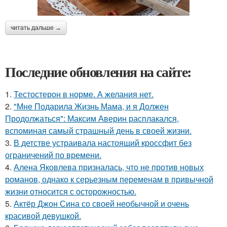
читать дальше →
Последние обновления на сайте:
1.
Тестостерон в норме. А желания нет.
2.
"Мне Подарила Жизнь Мама, и я Должен
Продолжаться": Максим Аверин расплакался,
вспоминая самый страшный день в своей жизни.
3.
В детстве устраивала настоящий кроссфит без
ограничений по времени.
4.
Алена Яковлева призналась, что не против новых
романов, однако к серьезным переменам в привычной
жизни относится с осторожностью.
5.
Актёр Джон Сина со своей необычной и очень
красивой девушкой.