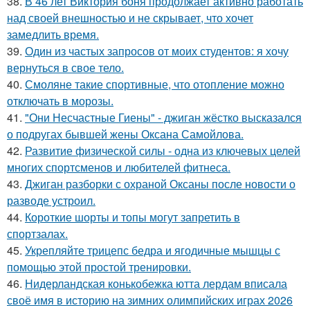
38.
В 46 лет Виктория боня продолжает активно работать
над своей внешностью и не скрывает, что хочет
замедлить время.
39.
Один из частых запросов от моих студентов: я хочу
вернуться в свое тело.
40.
Смоляне такие спортивные, что отопление можно
отключать в морозы.
41.
"Они Несчастные Гиены" - джиган жёстко высказался
о подругах бывшей жены Оксана Самойлова.
42.
Развитие физической силы - одна из ключевых целей
многих спортсменов и любителей фитнеса.
43.
Джиган разборки с охраной Оксаны после новости о
разводе устроил.
44.
Короткие шорты и топы могут запретить в
спортзалах.
45.
Укрепляйте трицепс бедра и ягодичные мышцы с
помощью этой простой тренировки.
46.
Нидерландская конькобежка ютта лердам вписала
своё имя в историю на зимних олимпийских играх 2026