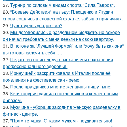
27.
Турнир по силовым видам спорта "Сила Тавров".
28.
"Боевые Действия" на льду: Плющенко и Ягудин
снова сошлись в словесной схватке, забыв о приличиях.
29.
Чувствуешь упадок сил?
30.
Мы договорились о раздельном бюджете, но вскоре
он начал требовать с меня деньги на свою квартиру.
31.
В погоне за "Лучшей Формой" или "хочу быть как она"
вы готовы калечить себя ….
32.
Педагоги спо исследуют механизмы сохранения
профессионального здоровья.
33.
Ирину шейк раскритиковали в Италии после её
появления на фестивале сан - ремо.
34.
После праздников многие женщины пишут мне:
35.
Кети топурия удивила поклонников и коллег новым
образом.
36.
Мужчина - уборщик заходит в женскую раздевалку в
фитнес - центре.
37.
"Прям тетушка. С таким мужем - неудивительно!