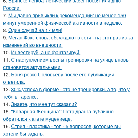
6.
Брянске легкоатлетический забег посвятили дню
России.
7.
Мы давно привыкли к рекомендации: не менее 150
минут умеренной физической активности в неделю.
8.
Один случай на 17 млн!
9.
Меган Фокс снова обсуждают в сети - на этот раз из-за
изменений во внешности.
10.
Инвестируй, а не фантазируй.
11.
С наступлением весны тренировки на улице вновь
становятся актуальными.
12.
Боня резко Соловьеву после его публикации
ответила.
13.
80% успеха в форме - это не тренировки, а то, что у
тебя в тарелке.
14.
Знаете, что мне тут сказали?
15.
"Коварная Женщина": Петр дранга публично
обратился к агате муцениеце.
16.
Стрип - пластика - топ - 5 вопросов, которые вы
хотели бы задать.