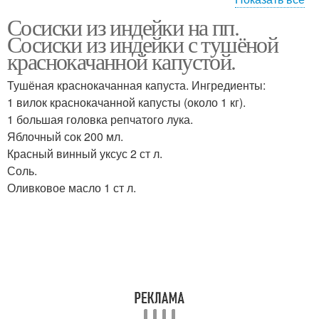
Сосиски из индейки на пп.
Индейка с колбасками
Печеная индейка
Сосиски из индейки с тушёной
краснокачанной капустой.
Тушёная краснокачанная капуста. Ингредиенты:
Индейка к русскому
1 вилок краснокачанной капусты (около 1 кг).
Колбаса из индейки
рождеству
1 большая головка репчатого лука.
Яблочный сок 200 мл.
Красный винный уксус 2 ст л.
Соль.
Сосиски в домашних
Молочные сосиски
Оливковое масло 1 ст л.
условиях
Куриные сосиски
Домашние сосиски