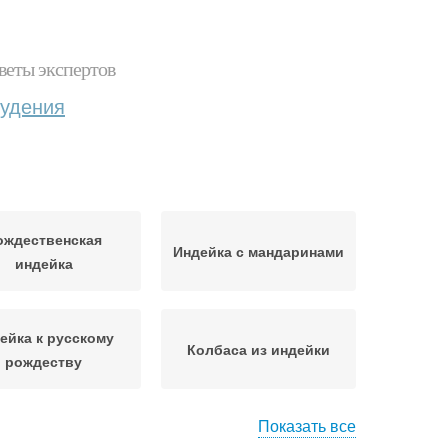
веты экспертов
худения
ождественская
Индейка с мандаринами
индейка
ейка к русскому
Колбаса из индейки
рождеству
Показать все