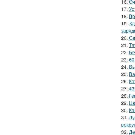
16.
Оч
17.
Ус
18.
Вр
19.
Зд
заряд
20.
Се
21.
Та
22.
Бе
23.
60
24.
Вы
25.
Ва
26.
Ка
27.
43
28.
Ге
29.
Цв
30.
Ка
31.
Лу
вокру
32.
Де