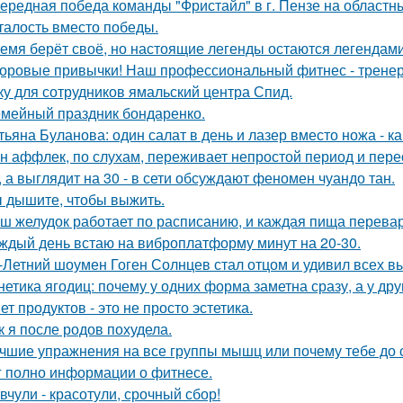
ередная победа команды "Фристайл" в г. Пензе на областн
талость вместо победы.
емя берёт своё, но настоящие легенды остаются легендами
оровые привычки! Наш профессиональный фитнес - тренер
ку для сотрудников ямальский центра Спид.
мейный праздник бондаренко.
тьяна Буланова: один салат в день и лазер вместо ножа - к
н аффлек, по слухам, переживает непростой период и пе
, а выглядит на 30 - в сети обсуждают феномен чуандо тан.
 дышите, чтобы выжить.
ш желудок работает по расписанию, и каждая пища перевар
ждый день встаю на виброплатформу минут на 20-30.
-Летний шоумен Гоген Солнцев стал отцом и удивил всех 
нетика ягодиц: почему у одних форма заметна сразу, а у друг
ет продуктов - это не просто эстетика.
к я после родов похудела.
чшие упражнения на все группы мышц или почему тебе до с
г полно информации о фитнесе.
вчули - красотули, срочный сбор!