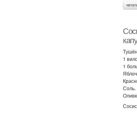
читат
Сос
капу
Тушён
1 вило
1 бол
Яблоч
Красн
Соль.
Оливк
Сосис