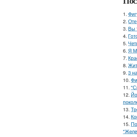
Пос
1.
Фиг
2.
Оте
3.
Вы 
4.
Гот
5.
Чет
6.
Я М
7.
Кра
8.
Жит
9.
3 н
10.
Фи
11.
"С
12.
Йо
покол
13.
Тр
14.
Ко
15.
По
"Желе