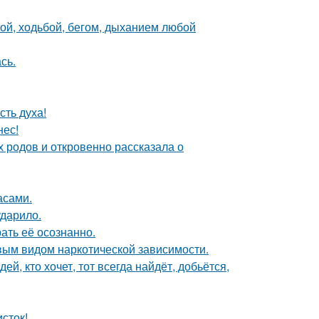
кой, ходьбой, бегом, дыханием любой
сь.
сть духа!
нес!
х родов и откровенно рассказала о
асами.
ударило.
ать её осознанно.
вым видом наркотической зависимости.
й, кто хочет, тот всегда найдёт, добьётся,
сток!