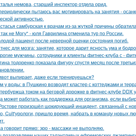
талья немова, старший инспектор отдела орид.
периодически пытаюсь вас мотивировать на занятия - осан
еской активностью.
стасья самбурская к врачам из-за жуткой причины обратила
 так не Могу" - юля Гаврилина отменила тур по России.
лодой пациент после неверной оценки состояния погиб.
тнес для мозга: занятие, которое дарит ясность ума и бодро
рогие мужчины, сотрудники и клиенты фитнес-клуба с - фит
гина тодоренко показала фигуру спустя месяц после третьи
ановлении.
вот выпирает, даже если тренируешься?
м у воды: в Пушкино возводят кластер с коттеджами и терр
тербуржца током на беговой дорожке в фитнес-клубе DDX 
а может работать как поддержка для организма, если выбир
Ростове произошёл шокирующий инцидент, связанный с но
о, Cult'урологи, пришло время, набрать в команду новых люде
т.
а говорит прямо: эро - массажи не выполняю.
 поздравляем наших талантливых ефремовских джампинги