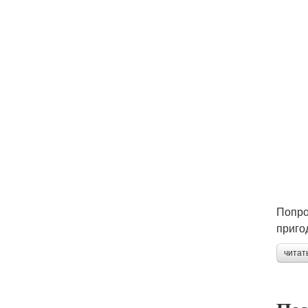
Попро
приго
читат