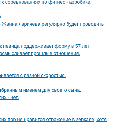
ых соревнованиях по фитнес - аэробике.
.
 Жанна ларичева регулярно будет проводить
ак певица поддерживает форму в 57 лет.
реосмысливает прошлые отношения.
ивается с разной скоростью.
выбранным именем для своего сына.
их - нет.
их пор не нравится отражение в зеркале, хотя