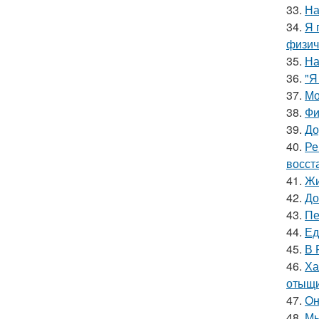
33.
На
34.
Я 
физич
35.
На
36.
"Я
37.
Мо
38.
Фи
39.
До
40.
Ре
восст
41.
Жи
42.
До
43.
Пе
44.
Ед
45.
В 
46.
Ха
отыщи
47.
Он
48.
Мы