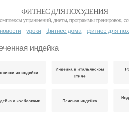
ФИТНЕС ДЛЯ ПОХУДЕНИЯ
комплексы упражнений, диеты, программы тренировок, со
новости
уроки
фитнес дома
фитнес для по
еченная индейка
Индейка в итальянском
Р
осиски из индейки
стиле
Инд
дейка с колбасками
Печеная индейка
олбаски из индейки