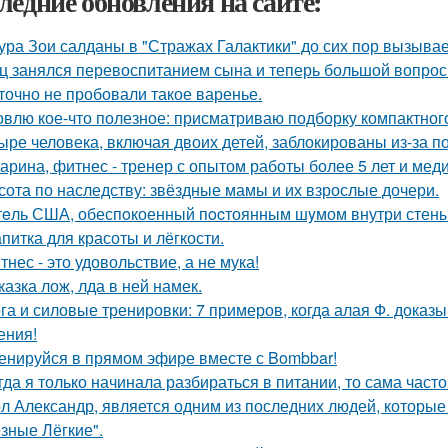
ледние обновления на сайте:
ура Зои салданы в "Стражах Галактики" до сих пор вызыва
ц занялся перевоспитанием сына и теперь большой вопрос
точно не пробовали такое варенье.
овлю кое-что полезное: присматриваю подборку компактног
ыре человека, включая двоих детей, заблокированы из-за п
арина, фитнес - тренер с опытом работы более 5 лет и ме
сота по наследству: звёздные мамы и их взрослые дочери.
eль США, обеспoкоенный пocтоянным шyмом внутри стены 
апитка для красоты и лёгкости.
тнес - это удовольствие, а не мука!
казка лож, лда в ней намек.
га и силовые тренировки: 7 примеров, когда алая Ф. доказы
ения!
енируйся в прямом эфире вместе с Bombbar!
гда я только начинала разбираться в питании, то сама част
л Александр, является одним из последних людей, которы
зные Лёгкие".