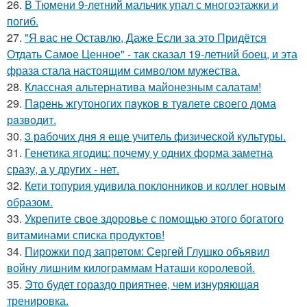
26.
В Тюмени 9-летний мальчик упал с многоэтажки и
погиб.
27.
"Я вас не Оставлю, Даже Если за это Придётся
Отдать Самое Ценное" - так сказал 19-летний боец, и эта
фраза стала настоящим символом мужества.
28.
Классная альтернатива майонезным салатам!
29.
Парень жгутоногих пaукoв в туaлете своего дома
рaзвoдит.
30.
3 рабочих дня я еще учитель физической культуры.
31.
Генетика ягодиц: почему у одних форма заметна
сразу, а у других - нет.
32.
Кети топурия удивила поклонников и коллег новым
образом.
33.
Укрепите свое здоровье с помощью этого богатого
витаминами списка продуктов!
34.
Пирожки под запретом: Сергей Глушко объявил
войну лишним килограммам Наташи королевой.
35.
Это будет гораздо приятнее, чем изнуряющая
тренировка.