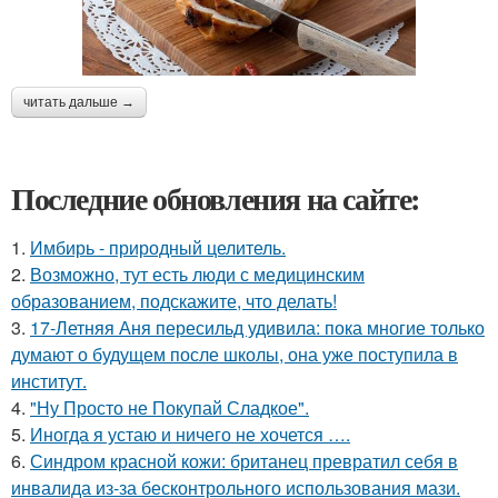
читать дальше →
Последние обновления на сайте:
1.
Имбирь - природный целитель.
2.
Возможно, тут есть люди с медицинским
образованием, подскажите, что делать!
3.
17-Летняя Аня пересильд удивила: пока многие только
думают о будущем после школы, она уже поступила в
институт.
4.
"Ну Просто не Покупай Сладкое".
5.
Иногда я устаю и ничего не хочется ….
6.
Синдром красной кожи: британец превратил себя в
инвалида из-за бесконтрольного использования мази.