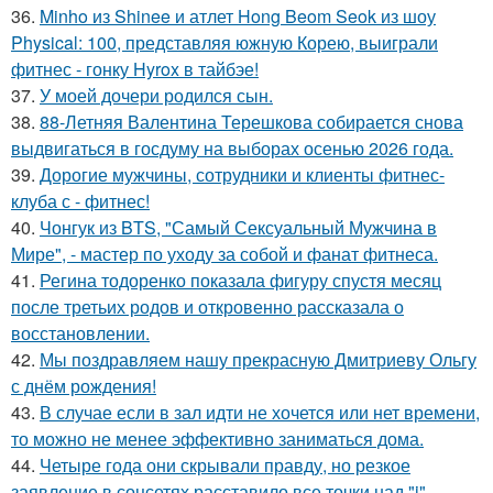
36.
Minho из Shinee и атлет Hong Beom Seok из шоу
Physical: 100, представляя южную Корею, выиграли
фитнес - гонку Hyrox в тайбэе!
37.
У моей дочери родился сын.
38.
88-Летняя Валентина Терешкова собирается снова
выдвигаться в госдуму на выборах осенью 2026 года.
39.
Дорогие мужчины, сотрудники и клиенты фитнес-
клуба с - фитнес!
40.
Чонгук из BTS, "Самый Сексуальный Мужчина в
Мире", - мастер по уходу за собой и фанат фитнеса.
41.
Регина тодоренко показала фигуру спустя месяц
после третьих родов и откровенно рассказала о
восстановлении.
42.
Мы поздравляем нашу прекрасную Дмитриеву Ольгу
с днём рождения!
43.
В случае если в зал идти не хочется или нет времени,
то можно не менее эффективно заниматься дома.
44.
Четыре года они скрывали правду, но резкое
заявление в соцсетях расставило все точки над "i".