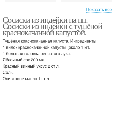
Показать все
Сосиски из индейки на пп.
Запеченная индейка
Индейка с колбасками
Сосиски из индейки с тушёной
краснокачанной капустой.
Тушёная краснокачанная капуста. Ингредиенты:
1 вилок краснокачанной капусты (около 1 кг).
Печеная индейка
Колбаса из индейки
1 большая головка репчатого лука.
Яблочный сок 200 мл.
Красный винный уксус 2 ст л.
Соль.
Колбаски из индейки
Оливковое масло 1 ст л.