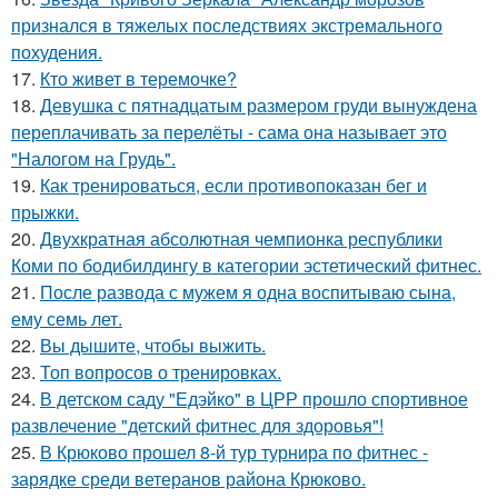
признался в тяжелых последствиях экстремального
похудения.
17.
Кто живет в теремочке?
18.
Девушка с пятнадцатым размером груди вынуждена
переплачивать за перелёты - сама она называет это
"Налогом на Грудь".
19.
Как тренироваться, если противопоказан бег и
прыжки.
20.
Двухкратная абсолютная чемпионка республики
Коми по бодибилдингу в категории эстетический фитнес.
21.
После развода с мужем я одна воспитываю сына,
ему семь лет.
22.
Вы дышите, чтобы выжить.
23.
Топ вопросов о тренировках.
24.
В детском саду "Едэйко" в ЦРР прошло спортивное
развлечение "детский фитнес для здоровья"!
25.
В Крюково прошел 8-й тур турнира по фитнес -
зарядке среди ветеранов района Крюково.