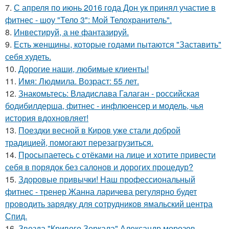
7.
С апреля по июнь 2016 года Дон ук принял участие в
фитнес - шоу "Тело 3": Мой Телохранитель".
8.
Инвестируй, а не фантазируй.
9.
Есть женщины, которые годами пытаются "Заставить"
себя худеть.
10.
Дорогие наши, любимые клиенты!
11.
Имя: Людмила. Возраст: 55 лет.
12.
Знакомьтесь: Владислава Галаган - российская
бодибилдерша, фитнес - инфлюенсер и модель, чья
история вдохновляет!
13.
Поездки весной в Киров уже стали доброй
традицией, помогают перезагрузиться.
14.
Просыпаетесь с отёками на лице и хотите привести
себя в порядок без салонов и дорогих процедур?
15.
Здоровые привычки! Наш профессиональный
фитнес - тренер Жанна ларичева регулярно будет
проводить зарядку для сотрудников ямальский центра
Спид.
16.
Звезда "Кривого Зеркала" Александр морозов