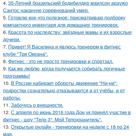
4.
35-Летний бразильский бодибилдер маилсон араужо
Сантос накануне соревнований умер.
5.
Готовлю кое-что полезное: присматриваю подборку
компактного инвентаря для домашних тренировок.
6.
Красота по наследству: звёздные мамы и их взрослые
дочери.
7.
Привет! Я Василина и явлюсь тренером в фитнес
клубе "Три Океана".
8.
Фитнес - это не просто тренировки и спортзал.
9.
Как же люблю, когда получается собирать логичные
программы!
10.
В России набирает обороты движение "Ни-ни":
подростки сознательно отказываются и от учёбы, и от
работы.
11.
Забочусь о внешности.
12.
С апреля по июнь 2016 года Дон ук принял участие в
фитнес - шоу "Тело 3": Мой Телохранитель".
13.
Открытые онлайн - тренировки на неделе с 18 по 24
мая.