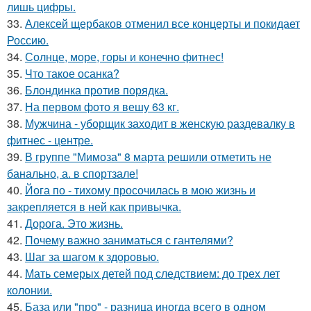
лишь цифры.
33.
Алексей щербаков отменил все концерты и покидает
Россию.
34.
Солнце, море, горы и конечно фитнес!
35.
Что такое осанка?
36.
Блондинка против порядка.
37.
На первом фото я вешу 63 кг.
38.
Мужчина - уборщик заходит в женскую раздевалку в
фитнес - центре.
39.
В группе "Мимоза" 8 марта решили отметить не
банально, а. в спортзале!
40.
Йога по - тихому просочилась в мою жизнь и
закрепляется в ней как привычка.
41.
Дорога. Это жизнь.
42.
Почему важно заниматься с гантелями?
43.
Шаг за шагом к здоровью.
44.
Мать семерых детей под следствием: до трех лет
колонии.
45.
База или "про" - разница иногда всего в одном