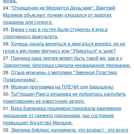
жизнь.
24.
"Отношения не Меряются Деньгами": Дмитрий
Маликов объяснил, почему отказался от дорогих
подарков для супруги.
25.
Вчера у нас в гостях были студенты 4 курса
спортивного факультета.
26.
Хочешь начать меняться и двигаться вперёд, но не
готов к жёсткому фитнесу или "Убиваться" в зале?
27.
Причина рака лерчек может быть такой же, как и у
Заворотнюк: блогерша сделала неожиданное признание.
28.
Отзыв мужчины о методике "Змеиная Пластика
Позвоночника".
29.
Модная программа на ПЛЕЧИ для барышень!
30.
Ты!"пошел Раиса рязанова не побоялась нагрубить
приютившему её известному актеру.
31.
Вера Брежнева продемонстрировала ювелирное
украшение от свежего поклонника, чье состояние
превышает богатство Меладзе.
32.
Эвелина блёданс напомнила, что возраст - это всего