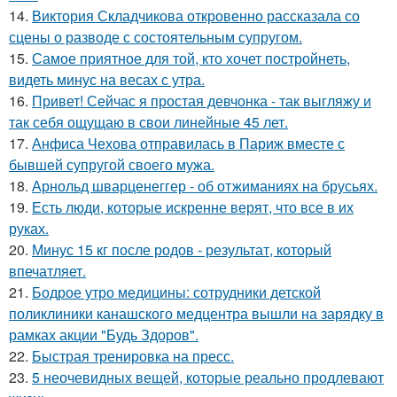
14.
Виктория Складчикова откровенно рассказала со
сцены о разводе с состоятельным супругом.
15.
Самое приятное для той, кто хочет постройнеть,
видеть минус на весах с утра.
16.
Привет! Сейчас я простая девчонка - так выгляжу и
так себя ощущаю в свои линейные 45 лет.
17.
Анфиса Чехова отправилась в Париж вместе с
бывшей супругой своего мужа.
18.
Арнольд шварценеггер - об отжиманиях на брусьях.
19.
Есть люди, которые искренне верят, что все в их
руках.
20.
Минус 15 кг после родов - результат, который
впечатляет.
21.
Бодрое утро медицины: сотрудники детской
поликлиники канашского медцентра вышли на зарядку в
рамках акции "Будь Здоров".
22.
Быстрая тренировка на пресс.
23.
5 неочевидных вещей, которые реально продлевают