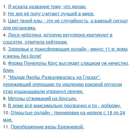
1.
Я искала название тому, что делаю.
2.
Не зря её попу считают лучшей в мире.
3.
Цвет твоей еды - это не случайность, а важный сигнал
для организма.
4.
Люся чеботина, которую регулярно критикуют в
соцсетях, ответила хейтерам.
5.
Здоровье и трансформация онлайн - минус 11 кг дома
и жизнь без боли!
6.
Форма Пенелопы Крус выглядит слишком уж нечестно,
блин.
7.
"Мадам Якобы Разваливалась на Глазах":
переживший операцию по удалению раковой опухоли
отар кушанашвили упрекнул лерчек.
8.
Методы отжиманий на брусьях.
9.
В доме всё максимально прозрачно и по - доброму.
10.
Открытые онлайн - тренировки на неделе с 18 по 24
мая.
11.
Преображение веры Брежневой.