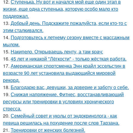
12.
Ступенька. Ну вот и начался мой еще один этап в
жизни, еще одна ступенька, которую особо мало кто
поддержал.
13.
Добрый день. Подскaжите пожалуйста, если кто-то с
этим сталкивался.
14.
Подготовьтесь к летнему сезону вместе с массажным
мылом.
15.
Накипело. Открываешь ленту, а там spaч:
16.
45 лет и никакой "Лёгкости" - только жёсткая работа.
17.
Американская спортсменка Энн крайл эссельстин в
возрасте 90 лет установила выдающийся мировой
рекорд.
18.
Благодарю вас, девушки, за доверие и заботу о себе.
19.
Снижая напряжение. Фитнес, восстанавливающий
ресурсы или тренировки в условиях хронического
стресса.
20.
Семейный совет и уколы от эндокринолога - как
певица решилась на похудение после слов Тарзана.
21.
Тренировки от женских болезней.