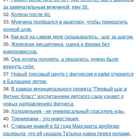
за замечательным мужчиной, ему 35.
32.
Колени после 40.
33.
Мужчина пробрался в квартиру, чтобы прекратить
ночной шум.
34.
Как всё на самом деле складывалось - шаг за шагом.
35.
Железная дисциплина, сцена и форма без
компромиссов.
36.
Она хотела похудеть, а оказалось, нужно было
вернуть себя.
37.
Новый торговый центр с фитнесом и кафе откроется
в Балашихе летом.
38.
В рамках муниципального проекта "Первый шаг в
Фитнес Класс" воспитанники детского сада узнают о
новых направлениях фитнеса.
39.
Холодильник - не универсальный спасатель еды.
40.
Тренировки - это инвестиция.
41.
Ставшая мамой в 52 года Маргарита дробязко
раскрыла, что ей сказала Татьяна навка перед родами.