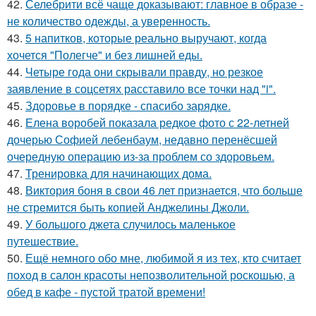
42.
Селебрити всё чаще доказывают: главное в образе -
не количество одежды, а уверенность.
43.
5 напитков, которые реально выручают, когда
хочется "Полегче" и без лишней еды.
44.
Четыре года они скрывали правду, но резкое
заявление в соцсетях расставило все точки над "i".
45.
Здоровье в порядке - спасибо зарядке.
46.
Елена воробей показала редкое фото с 22-летней
дочерью Софией лебенбаум, недавно перенёсшей
очередную операцию из-за проблем со здоровьем.
47.
Тренировка для начинающих дома.
48.
Виктория боня в свои 46 лет признается, что больше
не стремится быть копией Анджелины Джоли.
49.
У большого джета случилось маленькое
путешествие.
50.
Ещё немного обо мне, любимой я из тех, кто считает
поход в салон красоты непозволительной роскошью, а
обед в кафе - пустой тратой времени!