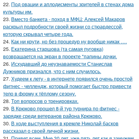
22.
Под овации и аплодисменты зрителей в стенах дома
культуры им.
23.
Вместо банкета - поход в МФЦ: Алексей Макаров
раскрыл подробности своей жизни со стюардессой,
которую скрывал четыре года.
24.
Как ни крути, но без процедур ну вообще никак ….
25.
Екатерина старшова (та самая пуговка)
возвращается на экран в проекте "папины дочки.
26.
Исхудавший до неузнаваемости Станислав
Дужников признался, что с ним случилось.
27.
Худеем к лету - в интернете появился очень простой
фитнес - челлендж, который помогает быстро привести
тело в форму к тёплому сезону.
28.
Топ вопросов о тренировках.
29.
В Крюково прошел 8-й тур турнира по фитнес -
зарядке среди ветеранов района Крюково.
30.
В ходе выступления в кремле Николай басков
рассказал о своей личной жизни.
31.
Привет всем. Мне 30 лет, уже пять лет как я замужем