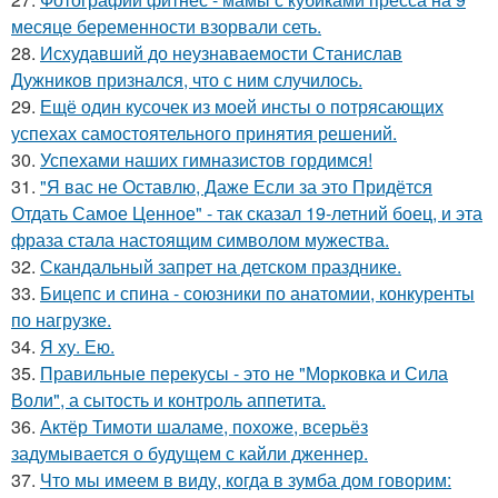
месяце беременности взорвали сеть.
28.
Исхудавший до неузнаваемости Станислав
Дужников признался, что с ним случилось.
29.
Ещё один кусочек из моей инсты о потрясающих
успехах самостоятельного принятия решений.
30.
Успехами наших гимназистов гордимся!
31.
"Я вас не Оставлю, Даже Если за это Придётся
Отдать Самое Ценное" - так сказал 19-летний боец, и эта
фраза стала настоящим символом мужества.
32.
Скандальный запрет на детском празднике.
33.
Бицепс и спина - союзники по анатомии, конкуренты
по нагрузке.
34.
Я ху. Ею.
35.
Правильные перекусы - это не "Морковка и Сила
Воли", а сытость и контроль аппетита.
36.
Актёр Тимоти шаламе, похоже, всерьёз
задумывается о будущем с кайли дженнер.
37.
Что мы имеем в виду, когда в зумба дом говорим: