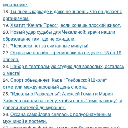
купальнике.
18.
Ты пьёшь каркаде и даже не знаешь, что он делает с
организмом.
19.
Хватит "Качать Пресс", если хочешь плоский живот.
20.
Новый удар судьбы для Чекалиной: врачи нашли
образование там, где не ожидали.
21.
"Человека нет за считанные минуты!
22.
Открытые онлайн - тренировки на неделе с 13 по 19
апреля.
23.
Набор в театральную студию для взрослых, осталось
3 места!
24.
Спорт объединяет! Как в "Глебовской Школе"
отметили международный день спорта.
25.
"Идеально Разведены": Алексей Гоман и Мария
Зайцева вышли на сцену, чтобы спеть "гимн разводу", и
довели зрителей до мурашек.
26.
Оксана самойлова снялась с полуобнаженным
мужчиной в постели.
27.
Фотографии фитнес - мамы с кубиками пресса на 9