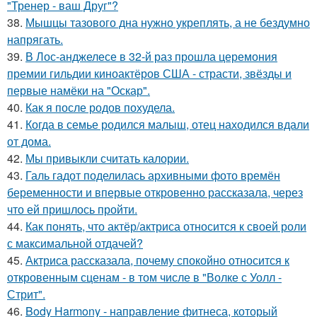
"Тренер - ваш Друг"?
38.
Мышцы тазового дна нужно укреплять, а не бездумно
напрягать.
39.
В Лос-анджелесе в 32-й раз прошла церемония
премии гильдии киноактёров США - страсти, звёзды и
первые намёки на "Оскар".
40.
Как я после родов похудела.
41.
Когда в семье родился малыш, отец находился вдали
от дома.
42.
Мы привыкли считать калории.
43.
Галь гадот поделилась архивными фото времён
беременности и впервые откровенно рассказала, через
что ей пришлось пройти.
44.
Как понять, что актёр/актриса относится к своей роли
с максимальной отдачей?
45.
Актриса рассказала, почему спокойно относится к
откровенным сценам - в том числе в "Волке с Уолл -
Стрит".
46.
Body Harmony - направление фитнеса, который