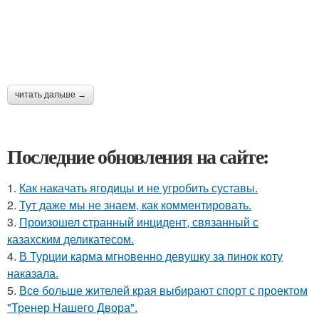
читать дальше →
Последние обновления на сайте:
1.
Как накачать ягодицы и не угробить суставы.
2.
Тут даже мы не знаем, как комментировать.
3.
Произошел странный инцидент, связанный с
казахским деликатесом.
4.
В Турции карма мгновенно девушку за пинок коту
наказала.
5.
Все больше жителей края выбирают спорт с проектом
"Тренер Нашего Двора".