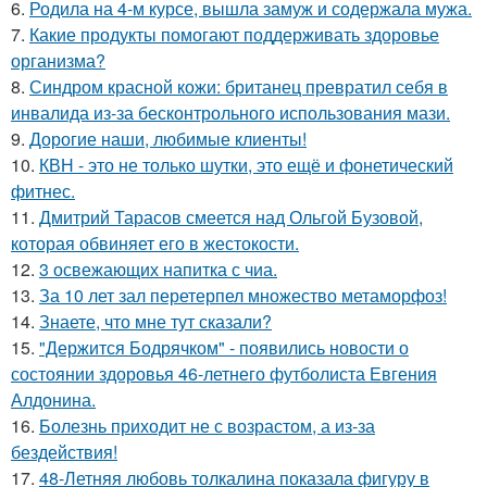
6.
Родила на 4-м курсе, вышла замуж и содержала мужа.
7.
Какие продукты помогают поддерживать здоровье
организма?
8.
Синдром красной кожи: британец превратил себя в
инвалида из-за бесконтрольного использования мази.
9.
Дорогие наши, любимые клиенты!
10.
КВН - это не только шутки, это ещё и фонетический
фитнес.
11.
Дмитрий Тарасов смеется над Ольгой Бузовой,
которая обвиняет его в жестокости.
12.
3 освежающих напитка с чиа.
13.
За 10 лет зал перетерпел множество метаморфоз!
14.
Знаете, что мне тут сказали?
15.
"Держится Бодрячком" - появились новости о
состоянии здоровья 46-летнего футболиста Евгения
Алдонина.
16.
Болезнь приходит не с возрастом, а из-за
бездействия!
17.
48-Летняя любовь толкалина показала фигуру в