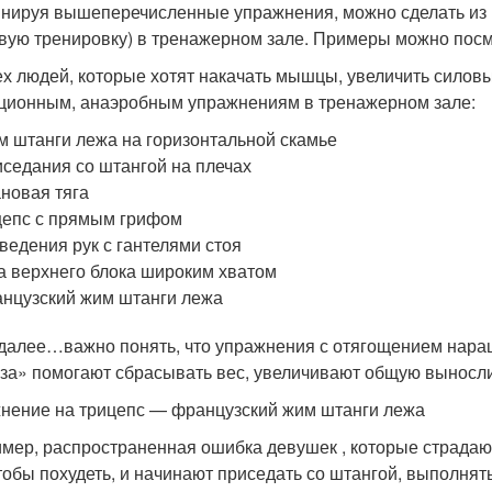
нируя вышеперечисленные упражнения, можно сделать из 
овую тренировку) в тренажерном зале. Примеры можно посмот
ех людей, которые хотят накачать мышцы, увеличить силовы
ционным, анаэробным упражнениям в тренажерном зале:
 штанги лежа на горизонтальной скамье
седания со штангой на плечах
новая тяга
епс с прямым грифом
ведения рук с гантелями стоя
а верхнего блока широким хватом
нцузский жим штанги лежа
 далее…важно понять, что упражнения с отягощением нара
за» помогают сбрасывать вес, увеличивают общую выносли
нение на трицепс — французский жим штанги лежа
мер, распространенная ошибка девушек , которые страда
чтобы похудеть, и начинают приседать со штангой, выполня