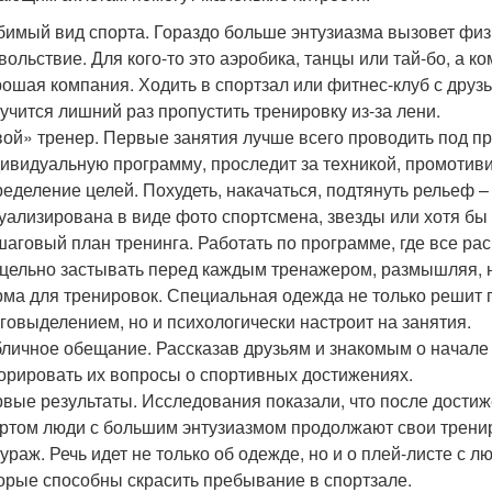
имый вид спорта. Гораздо больше энтузиазма вызовет физи
вольствие. Для кого-то это аэробика, танцы или тай-бо, а 
ошая компания. Ходить в спортзал или фитнес-клуб с друзь
учится лишний раз пропустить тренировку из-за лени.
ой» тренер. Первые занятия лучше всего проводить под п
ивидуальную программу, проследит за техникой, промотиви
еделение целей. Похудеть, накачаться, подтянуть рельеф –
уализирована в виде фото спортсмена, звезды или хотя бы 
аговый план тренинга. Работать по программе, где все рас
цельно застывать перед каждым тренажером, размышляя, н
ма для тренировок. Специальная одежда не только решит 
говыделением, но и психологически настроит на занятия.
личное обещание. Рассказав друзьям и знакомым о начале 
орировать их вопросы о спортивных достижениях.
вые результаты. Исследования показали, что после дости
ртом люди с большим энтузиазмом продолжают свои трени
ураж. Речь идет не только об одежде, но и о плей-листе с 
орые способны скрасить пребывание в спортзале.