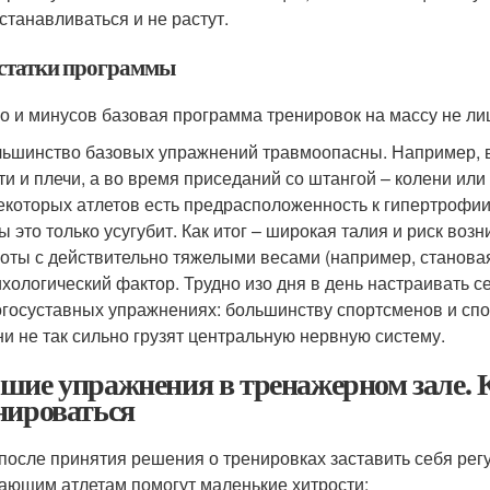
станавливаться и не растут.
статки программы
о и минусов базовая программа тренировок на массу не ли
ьшинство базовых упражнений травмоопасны. Например, в
ти и плечи, а во время приседаний со штангой – колени или
екоторых атлетов есть предрасположенность к гипертроф
ы это только усугубит. Как итог – широкая талия и риск во
оты с действительно тяжелыми весами (например, становая т
хологический фактор. Трудно изо дня в день настраивать 
госуставных упражнениях: большинству спортсменов и сп
ни не так сильно грузят центральную нервную систему.
шие упражнения в тренажерном зале. К
нироваться
после принятия решения о тренировках заставить себя регу
ающим атлетам помогут маленькие хитрости: