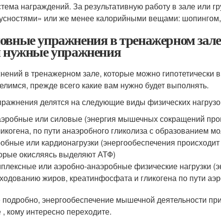
тема награждений. За результативную работу в зале или 
усностями» или же менее калорийными вещами: шопингом, 
овные упражнения в тренажерном зале
я нужные упражнения
нений в тренажерном зале, которые можно гипотетически 
елимся, прежде всего какие вам нужно будет выполнять.
пражнения делятся на следующие виды физических нагрузо
эробные или силовые (энергия мышечных сокращений прои
ликогена, по пути анаэробного гликолиза с образованием м
обные или кардионагрузки (энергообеспечения происходит з
орые окисляясь выделяют АТФ)
плексные или аэробно-анаэробные физические нагрузки (
ходованию жиров, креатинфосфата и гликогена по пути аэр
 подробно, энергообеспечение мышечной деятельности при
е , кому интересно переходите.