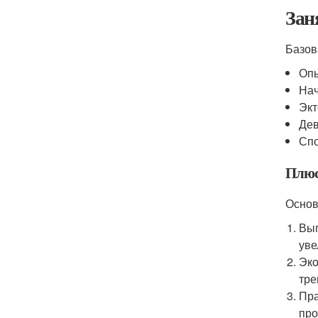
Зан
Базов
Опы
Нач
Экт
Дев
Спо
Плюс
Основ
Вып
уве
Эко
тре
Пра
про