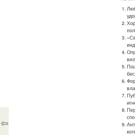
Люб
удо
Хор
пол
«Св
инд
Опр
виз
Пош
бес
Фор
вла
Пуб
игн
Пер
спо
⇦
Ант
кот