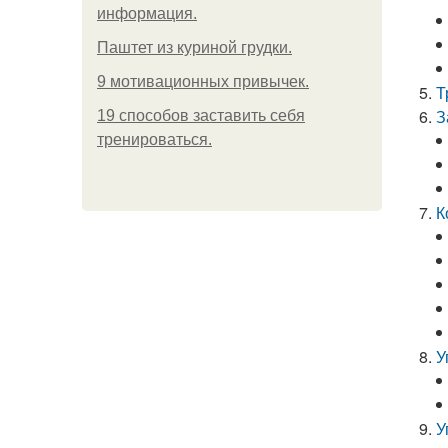
информация.
Паштет из куриной грудки.
9 мотивационных привычек.
Т
З
19 способов заставить себя
тренироваться.
К
У
У