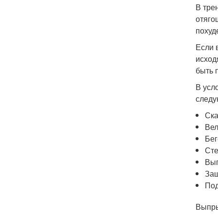
В тре
отяго
похуд
Если 
исход
быть 
В усл
следу
Ска
Ве
Бег
Ст
Вып
Заш
Под
Выпры