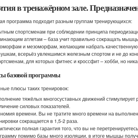
ятия в тренажёрном зале. Предназначе
ая программа подходит разным группам тренирующихся:
тным спортсменам при соблюдении принципа периодизации
инающим атлетам – база учит правильно сокращать мышцы
оморфам и мезоморфам, желающим набрать качественную
ушкам, всерьёз увлекшимся железным спортом и не до кон
ртсменам, для которых фитнес и кроссфит – хобби, но ника
ы базовой программы
ные плюсы таких тренировок:
олнение тяжёлых многосуставных движений стимулирует р
личение силовых показателей.
номия времени. Вы не тратите много времени на выполне
нировки сокращается в 1,5-2 раза.
ктически полная гарантия того, что вы не перетренируете
грамму помимо базы много изоляции, в итоге мышцы получ