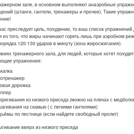
нажерном зале, в основном выполняют анаэробные упражнен
щений (штанги, гантели, тренажеры и прочее). Такие упра
ение!
вас преследует цель, похудение, то ваш список упражнений
я из того, что жиры начинают гореть лишь при аэробном р
порядка 120-130 ударов в минуту (зона жиросжигания).
овиях тренажерного зала, для людей, которые хотят похудет
ющие упражнения:
калка
лотренажер
овая дорожка
еппер
ригивания из низкого приседа (можно на плечах с медболо
агивания на скамью ( с легкими гантелями)
ъёмы по лестнице (если найдете свободный пролет)
гивание вверх из низкого приседа