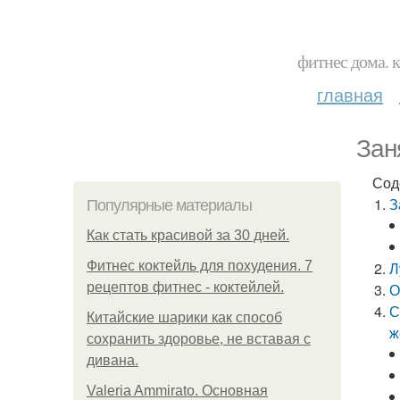
фитнес дома. 
главная
Зан
Сод
З
Популярные материалы
Как стать красивой за 30 дней.
Фитнес коктейль для похудения. 7
Л
рецептов фитнес - коктейлей.
О
С
Китайские шарики как способ
ж
сохранить здоровье, не вставая с
дивана.
Valeria Ammirato. Основная