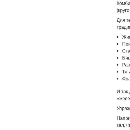
Комби
(круг
Для т
тради
Жим
При
Ста
Биц
Раз
Тяг
Фра
И так
«желе
Упраж
Напри
зал, 