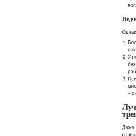
вос
Недо
Однак
Бол
лок
У н
баз
раб
Пси
мно
– о
Луч
тре
Даже 
начин