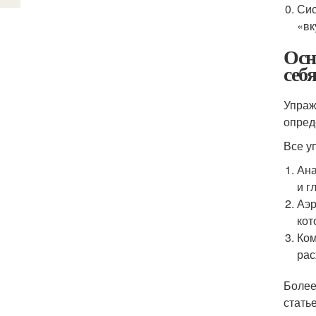
Сис
«вк
Осн
себ
Упраж
опред
Все у
Ана
и г
Аэр
кот
Ком
рас
Более
стать