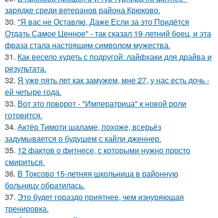
зарядке среди ветеранов района Крюково.
30.
"Я вас не Оставлю, Даже Если за это Придётся
Отдать Самое Ценное" - так сказал 19-летний боец, и эта
фраза стала настоящим символом мужества.
31.
Как весело худеть с подругой: лайфхаки для драйва и
результата.
32.
Я уже пять лет как замужем, мне 27, у нас есть дочь -
ей четыре года.
33.
Вот это поворот - "Императрица" к новой роли
готовится.
34.
Актёр Тимоти шаламе, похоже, всерьёз
задумывается о будущем с кайли дженнер.
35.
12 фактов о фитнесе, с которыми нужно просто
смириться.
36.
В Токсово 15-летняя школьница в районную
больницу обратилась.
37.
Это будет гораздо приятнее, чем изнуряющая
тренировка.