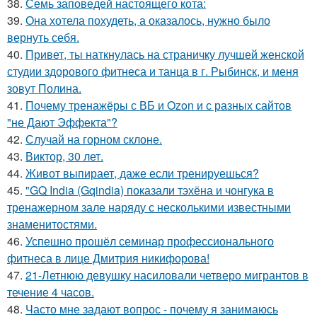
38.
Семь заповедей настоящего кота:
39.
Она хотела похудеть, а оказалось, нужно было
вернуть себя.
40.
Привет, ты наткнулась на страничку лучшей женской
студии здорового фитнеса и танца в г. Рыбинск, и меня
зовут Полина.
41.
Почему тренажёры с ВБ и Ozon и с разных сайтов
"не Дают Эффекта"?
42.
Случай на горном склоне.
43.
Виктор, 30 лет.
44.
Живот выпирает, даже если тренируешься?
45.
"GQ India (Gqindia) показали тэхёна и чонгука в
тренажерном зале наряду с несколькими известными
знаменитостями.
46.
Успешно прошёл семинар профессионального
фитнеса в лице Дмитрия никифорова!
47.
21-Летнюю девушку насиловали четверо мигрантов в
течение 4 часов.
48.
Часто мне задают вопрос - почему я занимаюсь