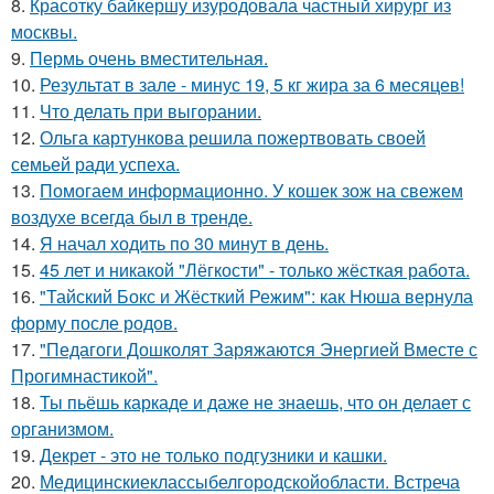
8.
Красотку байкершу изуродовала частный хирург из
москвы.
9.
Пермь очень вместительная.
10.
Результат в зале - минус 19, 5 кг жира за 6 месяцев!
11.
Что делать при выгорании.
12.
Ольга картункова решила пожертвовать своей
семьей ради успеха.
13.
Помогаем информационно. У кошек зож на свежем
воздухе всегда был в тренде.
14.
Я начал ходить по 30 минут в день.
15.
45 лет и никакой "Лёгкости" - только жёсткая работа.
16.
"Тайский Бокс и Жёсткий Режим": как Нюша вернула
форму после родов.
17.
"Педагоги Дошколят Заряжаются Энергией Вместе с
Прогимнастикой".
18.
Ты пьёшь каркаде и даже не знаешь, что он делает с
организмом.
19.
Декрет - это не только подгузники и кашки.
20.
Медицинскиеклассыбелгородскойобласти. Встреча