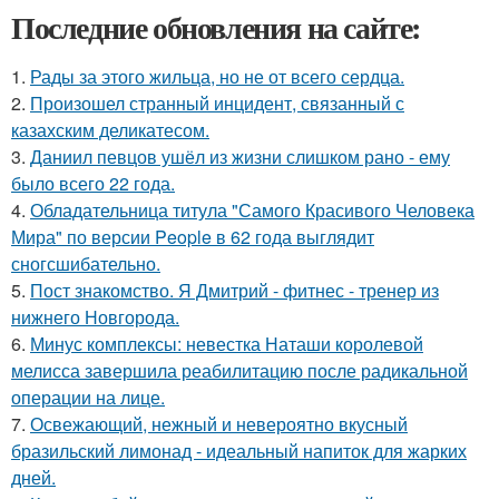
Последние обновления на сайте:
1.
Рады за этого жильца, но не от всего сердца.
2.
Произошел странный инцидент, связанный с
казахским деликатесом.
3.
Даниил певцов ушёл из жизни слишком рано - ему
было всего 22 года.
4.
Обладательница титула "Самого Красивого Человека
Мира" по версии People в 62 года выглядит
сногсшибательно.
5.
Пост знакомство. Я Дмитрий - фитнес - тренер из
нижнего Новгорода.
6.
Минус комплексы: невестка Наташи королевой
мелисса завершила реабилитацию после радикальной
операции на лице.
7.
Освежающий, нежный и невероятно вкусный
бразильский лимонад - идеальный напиток для жарких
дней.