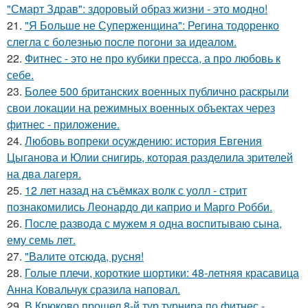
"Смарт Здрав": здоровый образ жизни - это модно!
21.
"Я Больше не Суперженщина": Регина тодоренко
слегла с болезнью после погони за идеалом.
22.
Фитнес - это не про кубики пресса, а про любовь к
себе.
23.
Более 500 британских военных публично раскрыли
свои локации на режимных военных объектах через
фитнес - приложение.
24.
Любовь вопреки осуждению: история Евгения
Цыганова и Юлии снигирь, которая разделила зрителей
на два лагеря.
25.
12 лет назад на съёмках волк с уолл - стрит
познакомились Леонардо ди каприо и Марго Робби.
26.
После развода с мужем я одна воспитываю сына,
ему семь лет.
27.
"Валите отсюда, русня!
28.
Голые плечи, короткие шортики: 48-летняя красавица
Анна Ковальчук сразила наповал.
29.
В Крюково прошел 8-й тур турнира по фитнес -