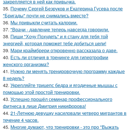
закрепляется в ней как привычка.
35.
Почему Сергей Безруков и Екатерина Гусева после
"Бригады" почти не снимались вместе?
36.
Мы привыкли считать калории.
37.
"Врачи - давление теперь навсегда говорили.
38.
Пиши "Хочу Похудеть" и я стану для тебя той
энергией, которая поможет тебе добиться цели!
39.
Мари краймбрери откровенно рассказала о даве.
40.
Есть ли отличия в тренинге для гипертрофии
женского организма?
41.
Нужно ли менять тренировочную программу каждые
8 недель?
42.
Укрепляйте трицепс бедра и ягодичные мышцы с
помощью этой простой тренировки.
43.
Успешно прошёл семинар профессионального
фитнеса в лице Дмитрия никифорова!
44.
21-Летнюю девушку насиловали четверо мигрантов в
течение 4 часов.
45.
Многие думают, что тренировки - это про "Выжать