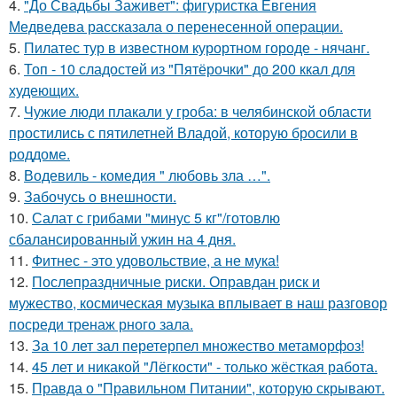
4.
"До Свадьбы Заживет": фигуристка Евгения
Медведева рассказала о перенесенной операции.
5.
Пилатес тур в известном курортном городе - нячанг.
6.
Топ - 10 сладостей из "Пятёрочки" до 200 ккал для
худеющих.
7.
Чужие люди плакали у гроба: в челябинской области
простились с пятилетней Владой, которую бросили в
роддоме.
8.
Водевиль - комедия " любовь зла …".
9.
Забочусь о внешности.
10.
Салат с грибами "минус 5 кг"/готовлю
сбалансированный ужин на 4 дня.
11.
Фитнес - это удовольствие, а не мука!
12.
Послепраздничные риски. Оправдан риск и
мужество, космическая музыка вплывает в наш разговор
посреди тренаж рного зала.
13.
За 10 лет зал перетерпел множество метаморфоз!
14.
45 лет и никакой "Лёгкости" - только жёсткая работа.
15.
Правда о "Правильном Питании", которую скрывают.