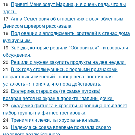
16.
Привет! Меня зовут Марина, и я очень рада, что вы
здесь.
17.
Анна Семенович об отношениях с возлюбленным
Денисом шреером рассказала.
18.
Под овации и аплодисменты зрителей в стенах дома
культуры им.
19.
Звёзды, которые решили "Обновиться" - и взорвали
обсуждения.
20.
Решили с мужем закупить продукты на две недели.
21.
В 43 года столкнувшись с первыми признаками
возрастных изменений - набор веса, постоянная
усталость - я поняла, что пора действовать.
22.
Екатерина старшова (та самая пуговка)
возвращается на экран в проекте "папины дочки.
23.
Академия фитнеса и красоты чаровница объявляет
набор группы на фитнес тренировки.
24.
Треним или лежи, ты хрустальная ваза.
25.
Надежда сысоева впервые показала своего
молодого возлюбленного.