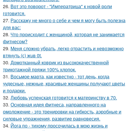
26.
Вот это поворот - "Императрица" к новой роли
готовится.
27.
Расскажу не много о себе и чем я могу быть полезна
для вас:
28.
Что происходит с женщиной, которая не занимается
фитнесом?
29.
Меня сложно убрать, легко отрастить и невозможно
втянуть (с) жuв 0t.
30.
Домотканный коврик из высококачественной
трикотажной пряжи 100% хлопок.
31.
Восьмое марта, как известно - тот день, когда
чудесные, нежные, красивые женщины получают цветы
и подарки.
32.
Любовь успенская готовится к материнству в 70.
33.
Основная идея фитнеса, направленного на
омоложение - это тренировки на гибкость, аэробные и
силовые упражнения, развитие равновесия.
34.
Йога по - тихому просочилась в мою жизнь и