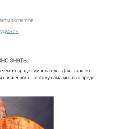
веты экспертов
худения
но знать.
я чем-то вроде символа еды. Для старшего
чти священного. Поэтому сама мысль о вреде