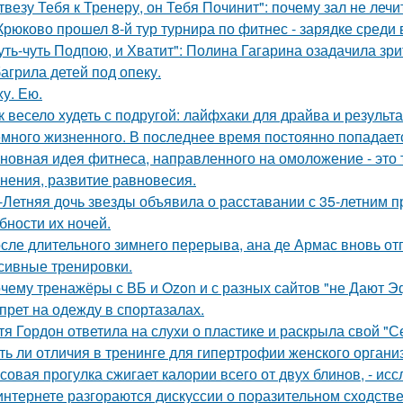
твезу Тебя к Тренеру, он Тебя Починит": почему зал не лечи
Крюково прошел 8-й тур турнира по фитнес - зарядке среди
уть-чуть Подпою, и Хватит": Полина Гагарина озадачила зр
агрила детей под опеку.
ху. Ею.
к весело худеть с подругой: лайфхаки для драйва и результа
много жизненного. В последнее время постоянно попадает
новная идея фитнеса, направленного на омоложение - это 
нения, развитие равновесия.
-Летняя дочь звезды объявила о расставании с 35-летним 
бности их ночей.
сле длительного зимнего перерыва, ана де Армас вновь от
сивные тренировки.
чему тренажёры с ВБ и Ozon и с разных сайтов "не Дают 
прет на одежду в спортазалах.
тя Гордон ответила на слухи о пластике и раскрыла свой "С
ть ли отличия в тренинге для гипертрофии женского органи
совая прогулка сжигает калории всего от двух блинов, - ис
интернете разгораются дискуссии о поразительном сходств