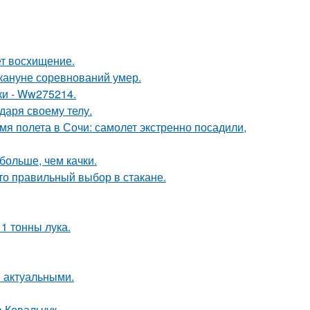
ет восхищение.
кануне соревнований умер.
ки - Ww275214.
даря своему телу.
мя полета в Сочи: самолет экстренно посадили,
больше, чем качки.
сто правильный выбор в стакане.
1 тонны лука.
я актуальными.
а Ковальчук.