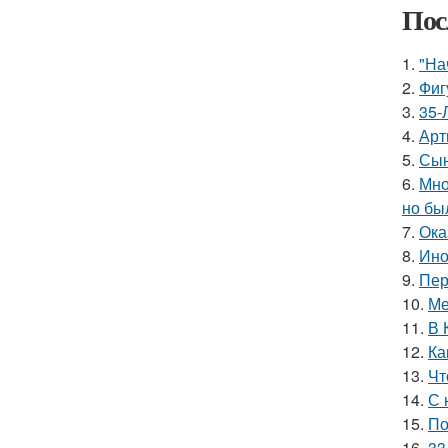
Пос
1.
"На
2.
Фиг
3.
35-
4.
Арт
5.
Сын
6.
Мно
но бы
7.
Ока
8.
Ино
9.
Пер
10.
Ме
11.
В 
12.
Ка
13.
Чт
14.
С 
15.
По
16.
33