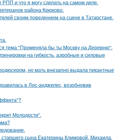
т РПП и что я могу сделать на самом деле.
 ветеранов района Крюково.
ителей своим поведением на сцене в Татарстане.
та.
ся тема "Променяла бы ты Москву на Деревню".
тренировки на гибкость, аэробные и силовые
продюсером, но мать внезапно выдала пикантные
правилась в Лос-анджелес, возобновив
Эффекта"?
екрет Молодости".
зма?
следование.
е старшего сына Екатерины Климовой, Михаила,