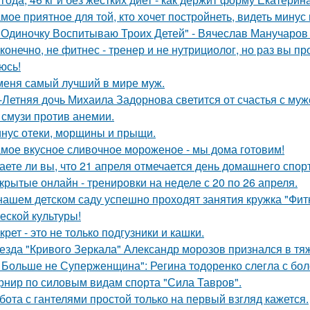
мое приятное для той, кто хочет постройнеть, видеть минус 
 Одиночку Воспитываю Троих Детей" - Вячеслав Манучаро
 конечно, не фитнес - тренер и не нутрициолог, но раз вы пр
юсь!
меня самый лучший в мире муж.
-Летняя дочь Михаила Задорнова светится от счастья с муж
 смузи против анемии.
нус отеки, морщины и прыщи.
мое вкусное сливочное мороженое - мы дома готовим!
аете ли вы, что 21 апреля отмечается день домашнего спор
крытые онлайн - тренировки на неделе с 20 по 26 апреля.
нашем детском саду успешно проходят занятия кружка "Фит
еской культуры!
крет - это не только подгузники и кашки.
езда "Кривого Зеркала" Александр морозов признался в тя
 Больше не Суперженщина": Регина тодоренко слегла с бол
рнир по силовым видам спорта "Сила Тавров".
бота с гантелями простой только на первый взгляд кажется.