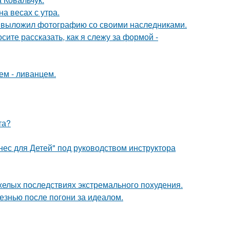
на весах с утра.
в выложил фотографию со своими наследниками.
осите рассказать, как я слежу за формой -
ем - ливанцем.
та?
нес для Детей" под руководством инструктора
желых последствиях экстремального похудения.
езнью после погони за идеалом.