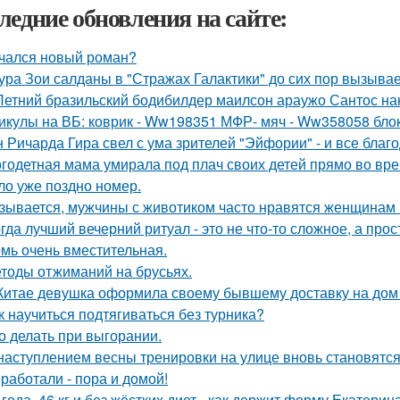
ледние обновления на сайте:
чался новый роман?
ура Зои салданы в "Стражах Галактики" до сих пор вызыва
Летний бразильский бодибилдер маилсон араужо Сантос на
икулы на ВБ: коврик - Ww198351 МФР- мяч - Ww358058 бло
 Ричарда Гира свел с ума зрителей "Эйфории" - и все благо
годетная мама умирала под плач своих детей прямо во вре
ло уже поздно номер.
зывается, мужчины с животиком часто нравятся женщинам 
гда лучший вечерний ритуал - это не что-то сложное, а про
мь очень вместительная.
тоды отжиманий на брусьях.
Китае девушка оформила своему бывшему доставку на дом 
к научиться подтягиваться без турника?
о делать при выгорании.
наступлением весны тренировки на улице вновь становятс
работали - пора и домой!
 года, 46 кг и без жёстких диет - как держит форму Екатерин