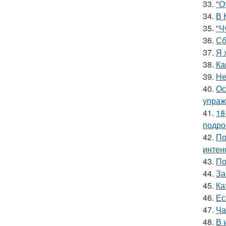
33.
"О
34.
В 
35.
"Ч
36.
Сб
37.
Я 
38.
Ка
39.
Не
40.
Ос
упраж
41.
18
подро
42.
По
интен
43.
По
44.
За
45.
Ка
46.
Ес
47.
Ча
48.
В 