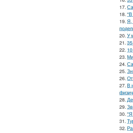
17.
Са
18.
"В
19.
Я,
подел
20.
У 
21.
35
22.
10
23.
Ми
24.
Са
25.
Зн
26.
От
27.
В 
физич
28.
Де
29.
Зв
30.
"Я
31.
Ту
32.
Ра