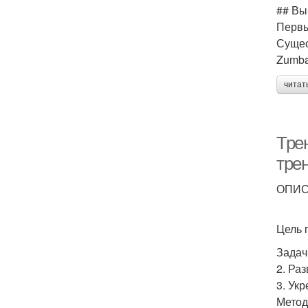
## Вы
Первы
Сущес
Zumba
читат
Тре
тре
ОПИ
Цель 
Задач
2. Ра
3. Ук
Метод