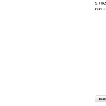
2. На
слегк
читат