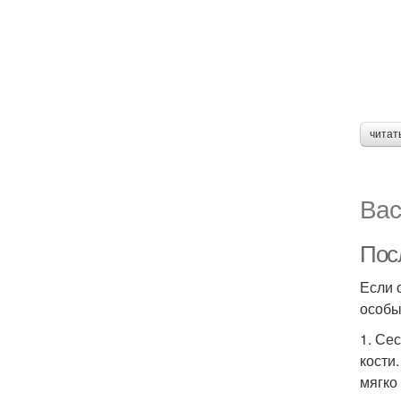
читат
Вас
Пос
Если 
особы
1. Се
кости
мягко