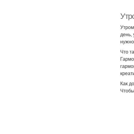
Утр
Утром
день,
нужно
Что т
Гармо
гармо
креат
Как д
Чтобы