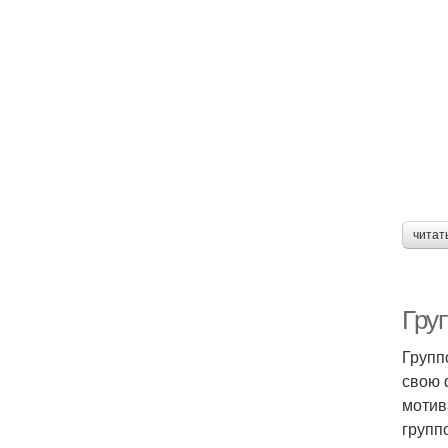
читат
Груп
Групп
свою 
мотив
групп