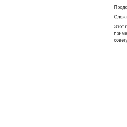
Продо
Сложн
Этот 
приме
совет