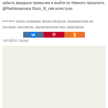
забыть вредные привычки и выйти из тёмного прошлого.
@Rwfotosamara Stulo_fit_nsk юлястуло.
Категории:
фитнес упражнения
,
фитнес для мозгов
,
тренировки дома для
похудения
,
спорт фитнес
,
занятия фитнесом дома
,
новый фитнес
Читайте также
Куда сходить в Тюмени. 20 Лучших мест в Тюмени, куда
можно сходить с маленьким ребенком