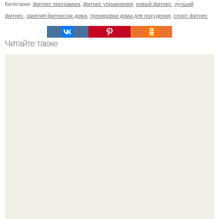
Категории:
фитнес программа
,
фитнес упражнения
,
новый фитнес
,
лучший
фитнес
,
занятия фитнесом дома
,
тренировки дома для похудения
,
спорт фитнес
Читайте также
Необычные свойства кофе.