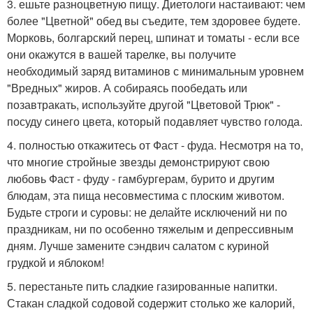
3. ешьте разноцветную пищу. Диетологи настаивают: чем
более "Цветной" обед вы съедите, тем здоровее будете.
Морковь, болгарский перец, шпинат и томаты - если все
они окажутся в вашей тарелке, вы получите
необходимый заряд витаминов с минимальным уровнем
"Вредных" жиров. А собираясь пообедать или
позавтракать, используйте другой "Цветовой Трюк" -
посуду синего цвета, который подавляет чувство голода.
4. полностью откажитесь от Фаст - фуда. Несмотря на то,
что многие стройные звезды демонстрируют свою
любовь Фаст - фуду - гамбургерам, бурито и другим
блюдам, эта пища несовместима с плоским животом.
Будьте строги и суровы: не делайте исключений ни по
праздникам, ни по особенно тяжелым и депрессивным
дням. Лучше замените сэндвич салатом с куриной
грудкой и яблоком!
5. перестаньте пить сладкие газированные напитки.
Стакан сладкой содовой содержит столько же калорий,