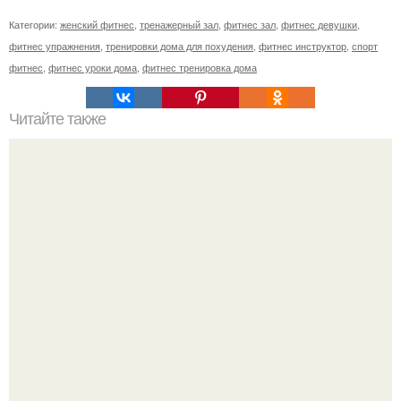
Категории:
женский фитнес
,
тренажерный зал
,
фитнес зал
,
фитнес девушки
,
фитнес упражнения
,
тренировки дома для похудения
,
фитнес инструктор
,
спорт
фитнес
,
фитнес уроки дома
,
фитнес тренировка дома
Читайте также
Успешные люди. Почему люди которые занимаются
спортом всегда будут успешные и востребованные в
любой сфере деятельности.