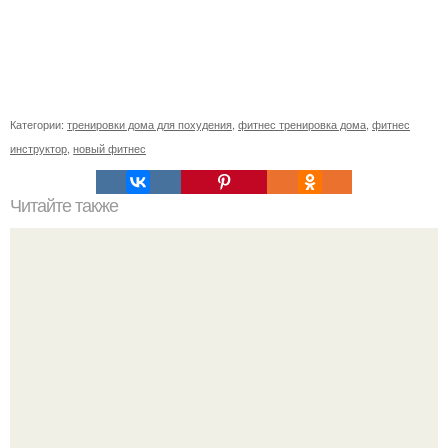
Категории:
тренировки дома для похудения
,
фитнес тренировка дома
,
фитнес
инструктор
,
новый фитнес
Читайте также
Что лучше пояс или корсет для похудения.
Эффективность корсета для похудения