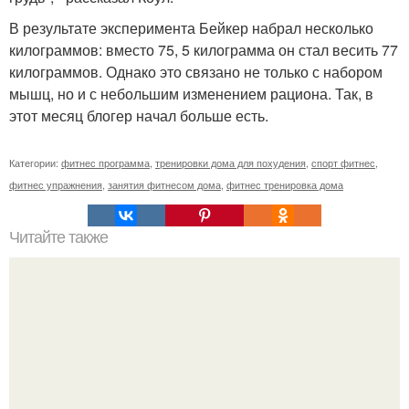
В результате эксперимента Бейкер набрал несколько
килограммов: вместо 75, 5 килограмма он стал весить 77
килограммов. Однако это связано не только с набором
мышц, но и с небольшим изменением рациона. Так, в
этот месяц блогер начал больше есть.
Категории:
фитнес программа
,
тренировки дома для похудения
,
спорт фитнес
,
фитнес упражнения
,
занятия фитнесом дома
,
фитнес тренировка дома
Читайте также
Привыкание мышц к нагрузкам. Адаптация мышц к