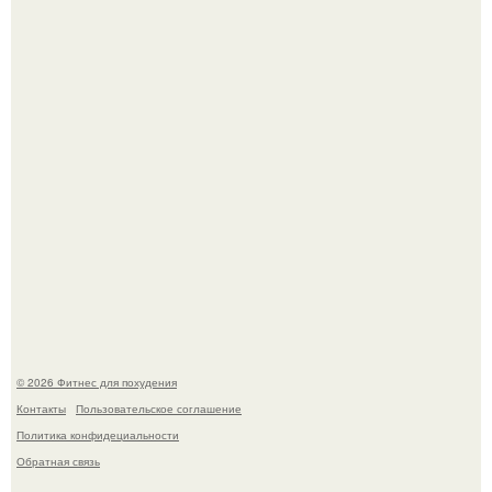
Тут даже мы не знаем, как комментировать.
Сергей соседов показал свою скромную дачу - и удивил
поклонников.
© 2026 Фитнес для похудения
Контакты
Пользовательское соглашение
Политика конфидециальности
Обратная связь