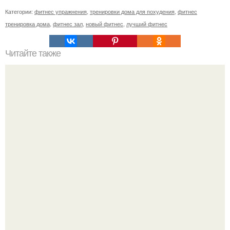
Категории:
фитнес упражнения
,
тренировки дома для похудения
,
фитнес
тренировка дома
,
фитнес зал
,
новый фитнес
,
лучший фитнес
Читайте также
Как заниматься с колесом для пресса для похудения.
Упражнения с гимнастическим колесом