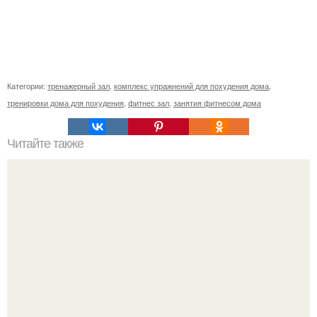
Категории:
тренажерный зал
,
комплекс упражнений для похудения дома
,
тренировки дома для похудения
,
фитнес зал
,
занятия фитнесом дома
Читайте также
Сколько раз нужно делать планку, чтобы похудеть.
Сколько раз в день делать планку —, чтобы был
результат для похудения