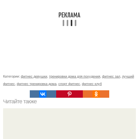
Категории:
фитнес девушки
,
тренировки дома для похудения
,
фитнес зал
,
лучший
фитнес
,
фитнес тренировка дома
,
спорт фитнес
,
фитнес клуб
Читайте также