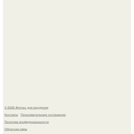
Уральская Барби уехала заграницу, чтобы сделать себе
грудь мечты за 12, 5 тыс.
Имбирь - это не только ароматная специя, но и отличный
ингредиент для полезных напитков и блюд.
© 2026 Фитнес для похудения
Контакты
Пользовательское соглашение
Политика конфидециальности
Обратная связь