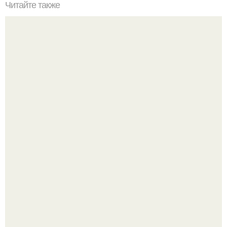
Читайте также
Воскресный день провела на полезном семинаре о
питании и тренировках моих любимых чемпионок ди?
Китовьи вши. На самом деле это не насекомые, а
ракообразные, относящиеся к бокоплавам.