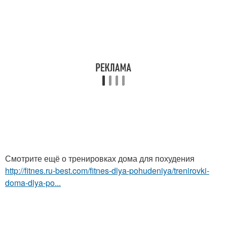
Смотрите ещё о тренировках дома для похудения
http://fitnes.ru-best.com/fitnes-dlya-pohudeniya/trenirovki-
doma-dlya-po...