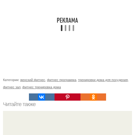
Категории:
женский фитнес
,
фитнес программа
,
тренировки дома для похудения
,
фитнес зал
,
фитнес тренировка дома
Читайте также