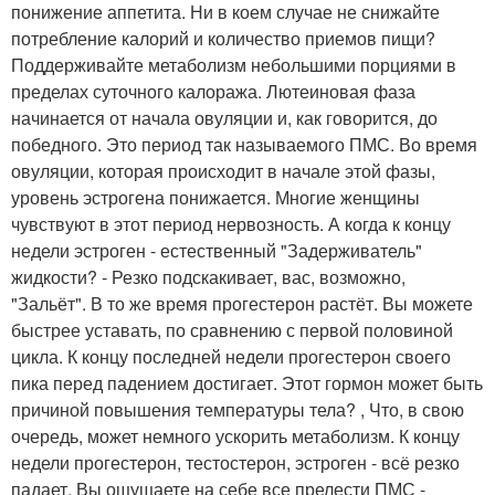
понижение аппетита. Ни в коем случае не снижайте
потребление калорий и количество приемов пищи?
Поддерживайте метаболизм небольшими порциями в
пределах суточного калоража. Лютеиновая фаза
начинается от начала овуляции и, как говорится, до
победного. Это период так называемого ПМС. Во время
овуляции, которая происходит в начале этой фазы,
уровень эстрогена понижается. Многие женщины
чувствуют в этот период нервозность. А когда к концу
недели эстроген - естественный "Задерживатель"
жидкости? - Резко подскакивает, вас, возможно,
"Зальёт". В то же время прогестерон растёт. Вы можете
быстрее уставать, по сравнению с первой половиной
цикла. К концу последней недели прогестерон своего
пика перед падением достигает. Этот гормон может быть
причиной повышения температуры тела? , Что, в свою
очередь, может немного ускорить метаболизм. К концу
недели прогестерон, тестостерон, эстроген - всё резко
падает. Вы ощущаете на себе все прелести ПМС -