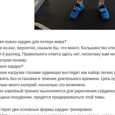
ко нужно кардио для потери жира?
е из вас, вероятно, сказали бы, что много. Большинство от
 3-5 раз/нед. Правильного ответа здесь нет, поскольку вам 
отрим почему.
акое кардиo?
ная нагрузка глазами худеющих выглядит как набор легких
нять без остановки в течение длительного времени. Цель п
лько много калорий, насколько это возможно.
о аэробный тренинг выполняется для укрепления сердечно-с
щена похудению, придется придерживаться этой темы.
твует две основные формы кардио тренировок: