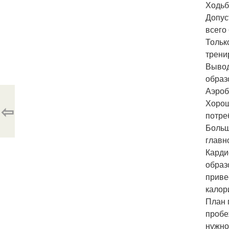
Ходьба
Допус
всего
Тольк
тренир
Вывод
образ
Аэроб
Хорош
⇦
потре
Больш
главн
Карди
образ
приве
калор
План 
пробе
нужно