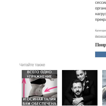
сесси
орган
нагру
прекр
Категори
фитнесо
Понр
Читайте также