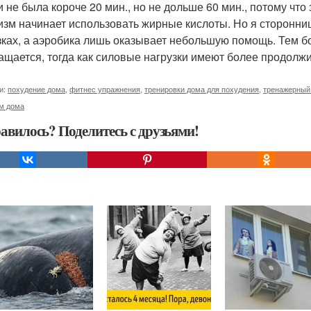
и не была короче 20 мин., но не дольше 60 мин., потому что
изм начинает использовать жирные кислоты. Но я сторонница
зках, а аэробика лишь оказывает небольшую помощь. Тем б
ащается, тогда как силовые нагрузки имеют более продолж
и:
похудение дома
,
фитнес упражнения
,
тренировки дома для похудения
,
тренажерный
м дома
авилось? Поделитесь с друзьями!