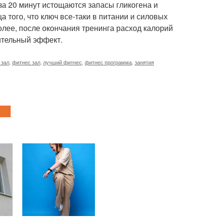
 за 20 минут истощаются запасы гликогена и
 того, что ключ все-таки в питании и силовых
олее, после окончания тренинга расход калорий
ительный эффект.
 зал
,
фитнес зал
,
лучший фитнес
,
фитнес программа
,
занятия