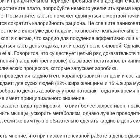
ойти при длительном периоде пребывания в дефиците кало
 достигните плато, попробуйте немного увеличить время ка
е. Посмотрите, как это поможет сдвинуться с мертвой точки. 
тся сократить калорийность рациона. Не спешите паниковат
вес не менялся уже две недели, то внесите незначительные
 коп: я считаю, что кардио для похудения эффективно лишь
диться как в день отдыха, так и сразу после силовой. Однак
n et al. Говорится, что существует целый ряд доказательств 
нений (на одной тренировке) оказывает негативное влияни
олических процессов, которые запускает аэробика.
 проведения кардио и его характер зависит от цели и сост
ждает: для сухих людей (22% жира женщины и 15% жира му
ообразно делать аэробику утром натощак, тогда как время
не имеет принципиального значения.
 касается вида тренировки, то виит более эффективен, поск
нить мышцы, ускорить метаболизм, однако лучше проводить 
е, если же вам нужно обязательно сделать кардио в день си
сть мнение, что при низкоинтенсивной работе в день отды