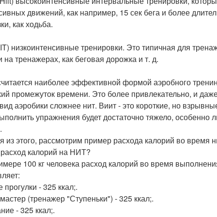
(Hiit) высокоинтенсивные интервальные тренировки, котор
сивных движений, как например, 15 сек бега и более длит
ки, как ходьба.
LIT) низкоинтенсивные тренировки. Это типичная для трена
 на тренажерах, как беговая дорожка и т. д.
считается наиболее эффективной формой аэробного тренинг
кий промежуток времени. Это более привлекательно, и даже
 вид аэробики сложнее нит. Виит - это короткие, но взрывн
выполнить упражнения будет достаточно тяжело, особенно 
.
я из этого, рассмотрим пример расхода калорий во время н
 расход калорий на НИТ?
имере 100 кг человека расход калорий во время выполнени
вляет:
прогулки - 325 ккал;.
мастер (тренажер "Ступеньки") - 325 ккал;.
ие - 325 ккал;.