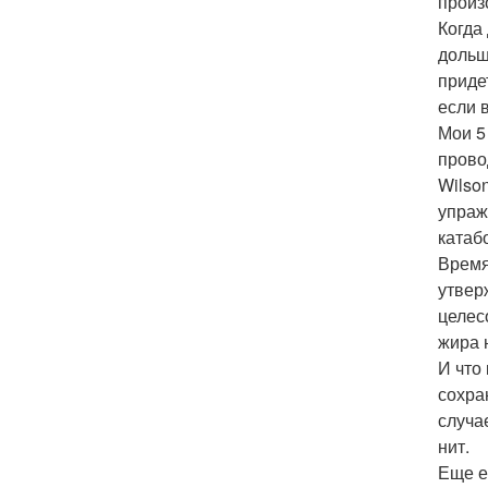
произ
Когда
дольш
приде
если 
Мои 5
прово
Wilso
упраж
катаб
Время
утвер
целес
жира 
И что
сохра
случа
нит.
Еще е