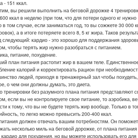
 - 151 ккал.
тим, вы решили выполнить на беговой дорожке 4 тренировки
 600 ккал в неделю (при том, что для потери одного кг нужно
о в том случае, если заниматься год, то вы сожжете 30 000 
овок), а в итоге потеряете всего 8, 5 кг жира. Таков резул
 следующий: кардио - это хорошо для поддержания здоровь
ом, чтобы терять жир нужно разобраться с питанием.
ика, питание, похудение.
ий план питания растопит жир в вашем теле. Единственное
бление калорий и корректировать рацион при необходимост
инство людей, приходя в тренажерный зал чтобы похудеть
ое, о чем они должны думать, это диета.
о тренировки без разумного плана питания представляют с
ом, если вы не контролируете свое питание, то аэробика, в
сти к тому, что вы не будете терять жир вообще. Только в т
ийность, то легко можно превысить 200-400 ккал.
питания должен отвечать вашим потребностям. Он поможет п
жать несколько миль на беговой дорожке, от плана питания
 кардио для похудения, но вы можете использовать его дл