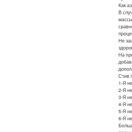
Как а
В слу
массы
сравн
проце
Не за
здоро
На пр
добав
допол
Стив 
1-Я не
2-Я не
3-Я не
4-Я не
5-Я не
6-Я не
Больш