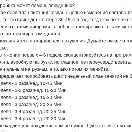
эробика может помочь похудению?
чае если план питания создан с целью изменения состава т
, то это приведет к потере 30-45 кг в год, тогда как потеря
ению с этими цифрами, аэробные тренировки все-таки можн
сс потери жира замедлится.
цикливайтесь на кардио для похудения. Думайте лучше о то
вье.
отяжении первых 4-6 недель сконцентрируйтесь на програм
лять аэробную нагрузку, но главное, не переусердствовать
нительным нагрузкам, а только потом их меняйте.
предлагает попробовать шестинедельный план занятий на б
деля - 2 раза/нед. 10-15 Мин.
деля - 2-3 раза/нед. 15-20 Мин.
деля - 3 раза/нед. 15-20 Мин.
деля - 3 раза/нед. 20-25 Мин.
деля - 3-4 раза/нед. 20-25 Мин.
деля - 3-4 раза/нед. 20-30 Мин.
е кардио для похудения вам не нужно. Однако с учетом вы