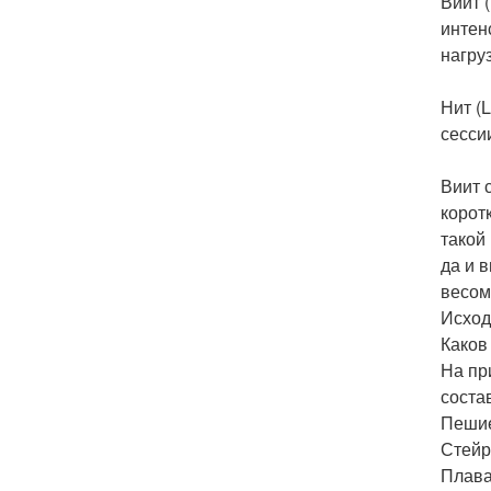
Виит 
интен
нагруз
Нит (
сессии
Виит 
корот
такой
да и 
весом
Исход
Каков
На пр
соста
Пешие 
Стейр
Плаван