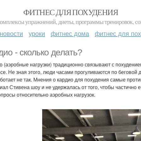
ФИТНЕС ДЛЯ ПОХУДЕНИЯ
комплексы упражнений, диеты, программы тренировок, со
новости
уроки
фитнес дома
фитнес для по
дио - cколько делать?
о (аэробные нагрузки) традиционно связывают с похудение
се. Не зная этого, люди часами прогуливаются по беговой 
аботает не так. Мнения о кардио для похудения самые проти
иал Стивена шоу и не удержалась от того, чтобы частично е
опросы относительно аэробных нагрузок.