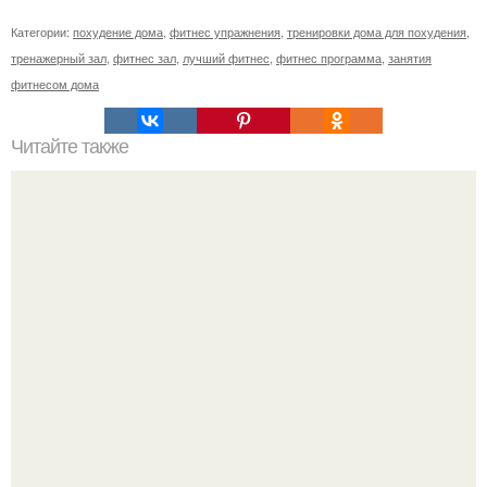
Категории:
похудение дома
,
фитнес упражнения
,
тренировки дома для похудения
,
тренажерный зал
,
фитнес зал
,
лучший фитнес
,
фитнес программа
,
занятия
фитнесом дома
Читайте также
Куда сходить в Тюмени. 20 Лучших мест в Тюмени, куда
можно сходить с маленьким ребенком