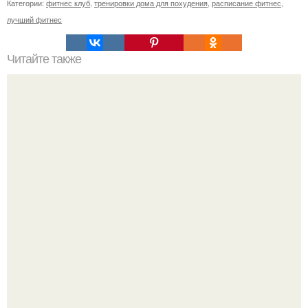
Категории:
фитнес клуб
,
тренировки дома для похудения
,
расписание фитнес
,
лучший фитнес
Читайте также
Успешные люди. Почему люди которые занимаются
спортом всегда будут успешные и востребованные в
любой сфере деятельности.