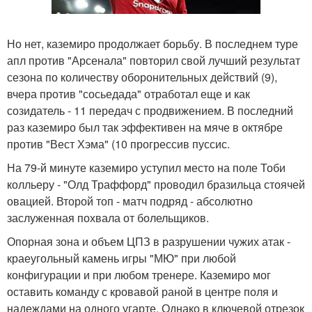
Но нет, каземиро продолжает борьбу. В последнем туре
апл против "Арсенала" повторил свой лучший результат
сезона по количеству оборонительных действий (9),
вчера против "сосьедада" отработал еще и как
созидатель - 11 передач с продвижением. В последний
раз каземиро был так эффективен на мяче в октябре
против "Вест Хэма" (10 прогрессив пуссис.
На 79-й минуте каземиро уступил место на поле Тоби
колльеру - "Олд Траффорд" проводил бразильца стоячей
овацией. Второй топ - матч подряд - абсолютно
заслуженная похвала от болельщиков.
Опорная зона и объем ЦПЗ в разрушении чужих атак -
краеугольный камень игры "МЮ" при любой
конфигурации и при любом тренере. Каземиро мог
оставить команду с кровавой раной в центре поля и
надеждами на одного угарте. Однако в ключевой отрезок