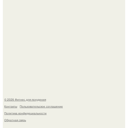
Уральская Барби уехала заграницу, чтобы сделать себе
грудь мечты за 12, 5 тыс.
Не зря её попу считают лучшей в мире.
© 2026 Фитнес для похудения
Контакты
Пользовательское соглашение
Политика конфидециальности
Обратная связь