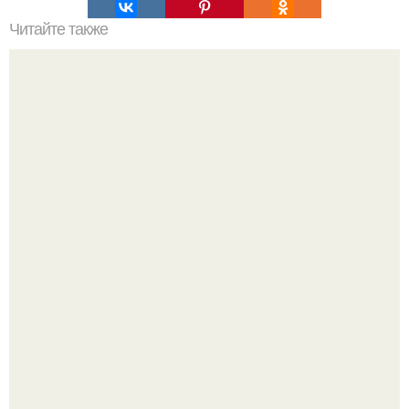
Читайте также
Iphone 6s - за 5990 рублей!
-"Пчела, пчела …".