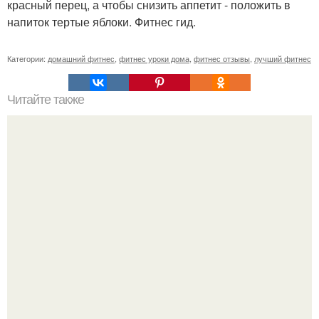
красный перец, а чтобы снизить аппетит - положить в
напиток тертые яблоки. Фитнес гид.
Категории:
домашний фитнес
,
фитнес уроки дома
,
фитнес отзывы
,
лучший фитнес
Читайте также
Факты о фитнесе. 10 удивительных фактов о фитнесе.