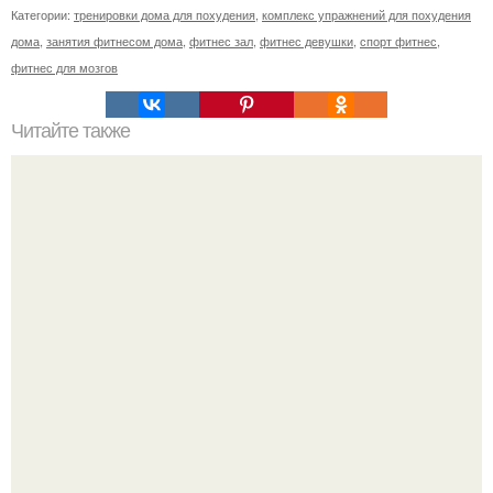
Категории:
тренировки дома для похудения
,
комплекс упражнений для похудения
дома
,
занятия фитнесом дома
,
фитнес зал
,
фитнес девушки
,
спорт фитнес
,
фитнес для мозгов
Читайте также
7 ориентиров и 77 примеров создания УТП.