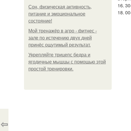
16. 30
Сон, физическая активность,
18. 00
питание и эмоциональное
состояние!
Мой тренажёр в агро - фитнес -
зале по истечению двух дней
принёс ощутимый результат.
Укрепляйте трицепс бедра и
ягодичные мышцы с помощью этой
простой тренировки.
⇦