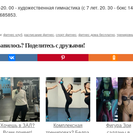
0-20. 00 - художественная гимнастика (с 7 лет. 20. 30 - бок
685853.
и:
фитнес клуб
,
расписание фитнес
,
спорт фитнес
,
фитнес дома бесплатно
,
тренировк
авилось? Поделитесь с друзьями!
Хочешь в ЗАЛ?
Комплексная
Фигура Зои
Всем привет!
тренировка? Бедра.
салданы в