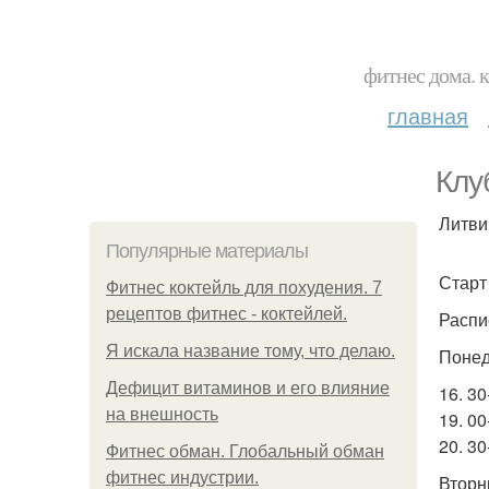
фитнес дома. 
главная
Клу
Литви
Популярные материалы
Старт
Фитнес коктейль для похудения. 7
рецептов фитнес - коктейлей.
Распи
Я искала название тому, что делаю.
Понед
Дефицит витаминов и его влияние
16. 30
на внешность
19. 00
20. 30
Фитнес обман. Глобальный обман
фитнес индустрии.
Вторн