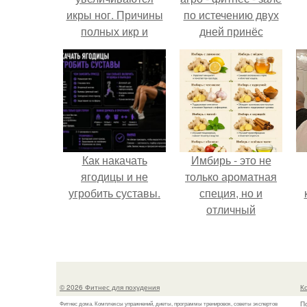
икры ног. Причины
по истечению двух
полных икр и
дней принёс
варианты, как
ощутимый
сделать икры ног
результат.
тоньше.
Как накачать
Имбирь - это не
ягодицы и не
только ароматная
угробить суставы.
специя, но и
отличный
ингредиент для
полезных напитков
и блюд.
© 2026 Фитнес для похудения
К
П
Фитнес дома. Комплексы упражнений, диеты, программы тренировок, советы экспертов