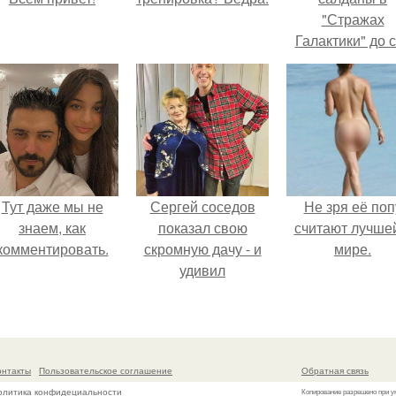
"Стражах
Галактики" до 
пор вызывае
восхищение.
Тут даже мы не
Сергей соседов
Не зря её поп
знаем, как
показал свою
считают лучше
комментировать.
скромную дачу - и
мире.
удивил
поклонников.
онтакты
Пользовательское соглашение
Обратная связь
олитика конфидециальности
Копирование разрешено при у