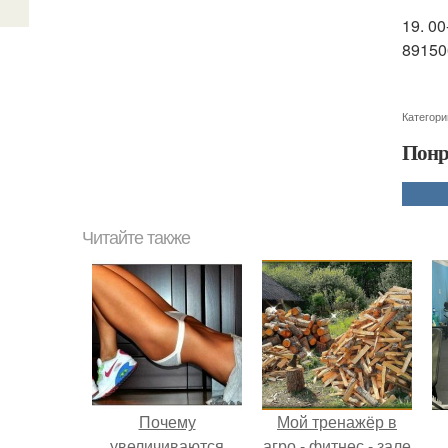
19. 0
89150
Категори
Понр
Читайте также
Почему
Мой тренажёр в
увеличиваются
агро - фитнес - зале