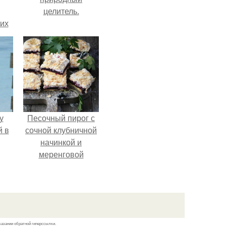
целитель.
сих
т
у
Песочный пирог с
й в
сочной клубничной
начинкой и
меренговой
шапочкой!
казании обратной гиперссылки.