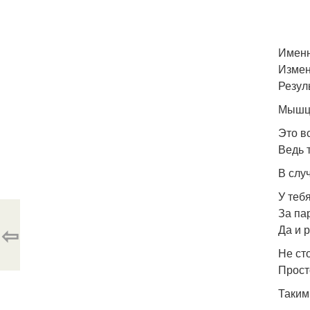
Именн
Измен
Резул
Мышцы
Это в
Ведь 
В слу
У теб
За па
⇦
Да и 
Не ст
Прост
Таким