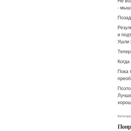
Не во
- мыш
Позад
Резул
и под
Ушли 
Тепер
Когда
Пока 
преоб
Поэто
Лучше
хорош
Категори
Понр