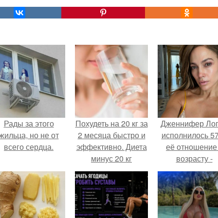
Рады за этого
Похудеть на 20 кг за
Дженнифер Ло
жильца, но не от
2 месяца быстро и
исполнилось 57
всего сердца.
эффективно. Диета
её отношение
минус 20 кг
возрасту -
настоящий
манифест
уверенности: "
говорите, что 
отлично выгля