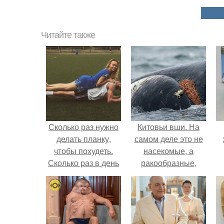
Читайте также
Сколько раз нужно
Китовьи вши. На
делать планку,
самом деле это не
чтобы похудеть.
насекомые, а
Сколько раз в день
ракообразные,
делать планку —,
относящиеся к
чтобы был
бокоплавам.
результат для
похудения