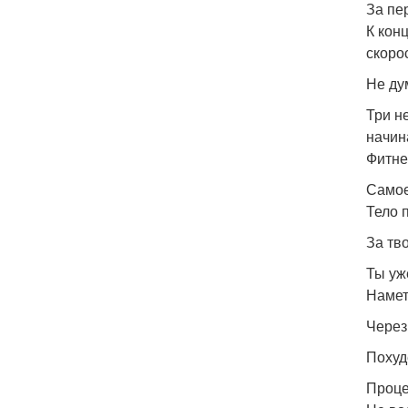
За пе
К кон
скоро
Не ду
Три н
начин
Фитне
Самое
Тело 
За тв
Ты уж
Намет
Через
Похуд
Проце