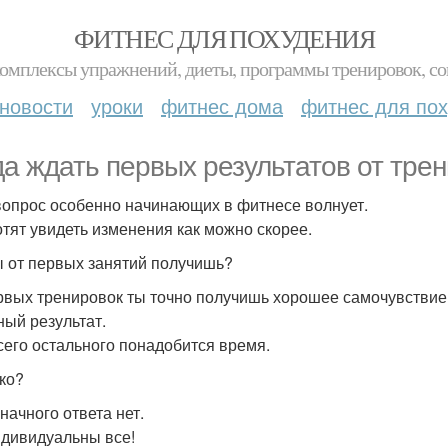
ФИТНЕС ДЛЯ ПОХУДЕНИЯ
комплексы упражнений, диеты, программы тренировок, со
новости
уроки
фитнес дома
фитнес для по
да ждать первых результатов от тре
вопрос особенно начинающих в фитнесе волнует.
отят увидеть изменения как можно скорее.
ы от первых занятий получишь?
рвых тренировок ты точно получишь хорошее самочувствие и
ный результат.
сего остального понадобится время.
ко?
начного ответа нет.
дивидуальны все!