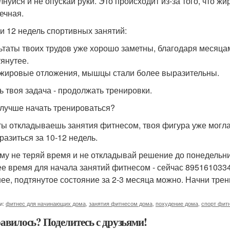
лнуйся и не опускай руки. Это происходит из-за того, что ж
ечная.
и 12 недель спортивных занятий:
ьтаты твоих трудов уже хорошо заметны, благодаря месяца
тянутее.
жировые отложения, мышцы стали более выразительны.
ь твоя задача - продолжать тренировки.
 лучше начать тренироваться?
ты откладываешь занятия фитнесом, твоя фигура уже могла
разиться за 10-12 недель.
му не теряй время и не откладывай решение до понедельни
е время для начала занятий фитнесом - сейчас 89516103344
ее, подтянутое состояние за 2-3 месяца можно. Начни трен
и:
фитнес для начинающих дома
,
занятия фитнесом дома
,
похудение дома
,
спорт фит
авилось? Поделитесь с друзьями!