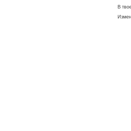
В тво
Измен