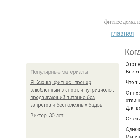
фитнес дома. 
главная
Ког
Этот 
Все х
Популярные материалы
Что т
Я Ксюша, фитнес - тренер,
влюбленный в спорт, и нутрициолог,
От пе
продвигающий питание без
отлич
запретов и бесполезных бадов.
Для в
Виктор, 30 лет.
Сколь
Одноз
Мы ин