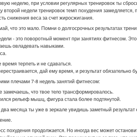
рвую неделю, при условии регулярных тренировок ты сбро
цу второй недели тренировок темп похудения замедляется, по
сть снижения веса за счет жиросжигания.
май, что это мало. Помни о долгосрочных результатах трени
едели - это поворотный момент при занятиях фитнесом. Это
аешь овладевать навыками.
са.
 время терпеть и не сдаваться.
перестраивается, дай ему время, и результат обязательно бу
оими плечами 7-8 недель занятий фитнесом:
е замечаешь, что твое тело трансформировалось.
ился рельеф мышц, фигура стала более подтянутой.
 два месяца ты уже в зеркале увидишь заметный результат 
ение.
сс похудения продолжается. Но иногда вес может останови