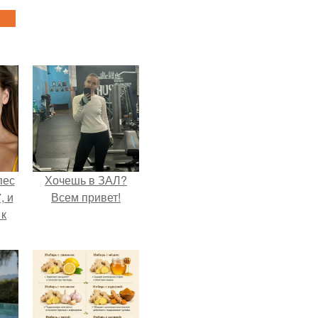
пес
Хочешь в ЗАЛ?
, и
Всем привет!
 к
не
я
жу