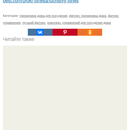
best.com/uroki-fitnesa/luchshiy-fitnes
Категории:
тренировки дома для похудения
,
фитнес тренировка дома
,
фитнес
упражнения
,
лучший фитнес
,
комплекс упражнений для похудения дома
Читайте также
Восемь витаминов, необходимых каждой женщине.