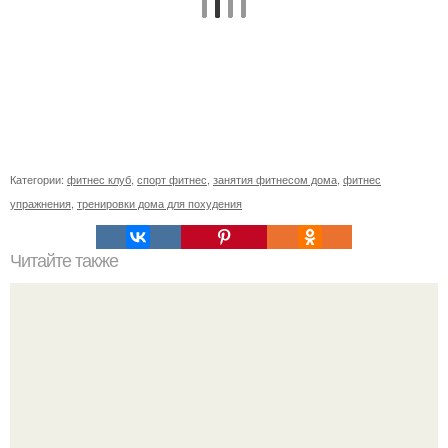
Категории:
фитнес клуб
,
спорт фитнес
,
занятия фитнесом дома
,
фитнес
упражнения
,
тренировки дома для похудения
Читайте также
Польза фитнеса для женщин. Польза фитнеса для