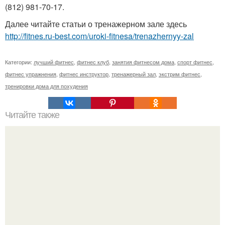
(812) 981-70-17.
Далее читайте статьи о тренажерном зале здесь
http://fitnes.ru-best.com/uroki-fitnesa/trenazhernyy-zal
Категории:
лучший фитнес
,
фитнес клуб
,
занятия фитнесом дома
,
спорт фитнес
,
фитнес упражнения
,
фитнес инструктор
,
тренажерный зал
,
экстрим фитнес
,
тренировки дома для похудения
Читайте также
Как накачать шею?