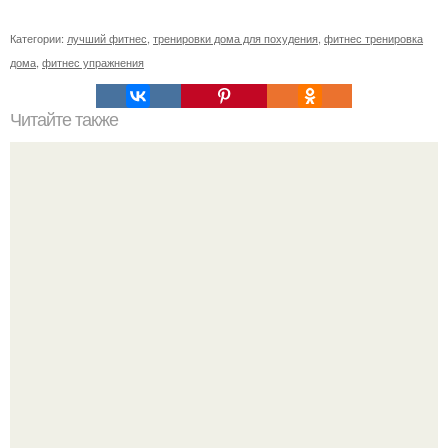
Категории:
лучший фитнес
,
тренировки дома для похудения
,
фитнес тренировка
дома
,
фитнес упражнения
Читайте также
Лишь одно упражнение, но оказывает
сногсшибательный эффект: "Осиная" талия и плоский
живот - при этом огромная польза для здоровья!