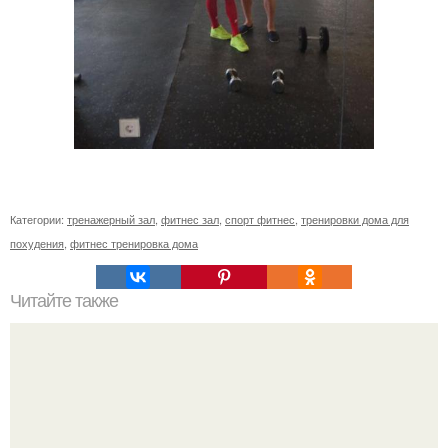
Категории:
тренажерный зал
,
фитнес зал
,
спорт фитнес
,
тренировки дома для
похудения
,
фитнес тренировка дома
Читайте также