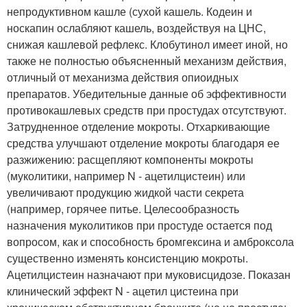
непродуктивном кашле (сухой кашель. Кодеин и
носкапин ослабляют кашель, воздействуя на ЦНС,
снижая кашлевой рефлекс. Клобутинол имеет иной, но
также не полностью объясненный механизм действия,
отличный от механизма действия опиоидных
препаратов. Убедительные данные об эффективности
противокашлевых средств при простудах отсутствуют.
Затрудненное отделение мокроты. Отхаркивающие
средства улучшают отделение мокроты благодаря ее
разжижению: расщепляют компоненты мокроты
(муколитики, например N - ацетилцистеин) или
увеличивают продукцию жидкой части секрета
(например, горячее питье. Целесообразность
назначения муколитиков при простуде остается под
вопросом, как и способность бромгексина и амброксола
существенно изменять консистенцию мокроты.
Ацетилцистеин назначают при муковисцидозе. Показан
клинический эффект N - ацетил цистеина при