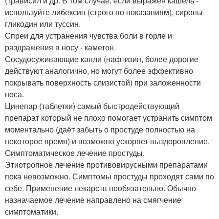
(трависил и др. В том случае, если выражен кашель -
используйте либексин (строго по показаниям), сиропы
гликодин или туссин.
Спреи для устранения чувства боли в горле и
раздражения в носу - каметон.
Сосудосуживающие капли (нафтизин, более дорогие
действуют аналогично, но могут более эффективно
покрывать поверхность слизистой) при заложенности
носа.
Цинепар (таблетки) самый быстродействующий
препарат который не плохо помогает устранить симптом
моментально (даёт забыть о простуде полностью на
некоторое время) и возможно ускоряет выздоровление.
Симптоматическое лечение простуды.
Этиотропное лечение противовирусными препаратами
пока невозможно. Симптомы простуды проходят сами по
себе. Применение лекарств необязательно. Обычно
назначаемое лечение направлено на смягчение
симптоматики.