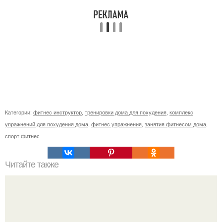
Категории:
фитнес инструктор
,
тренировки дома для похудения
,
комплекс
упражнений для похудения дома
,
фитнес упражнения
,
занятия фитнесом дома
,
спорт фитнес
Читайте также