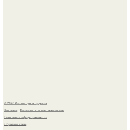
Тут даже мы не знаем, как комментировать.
Не зря её попу считают лучшей в мире.
© 2026 Фитнес для похудения
Контакты
Пользовательское соглашение
Политика конфидециальности
Обратная связь